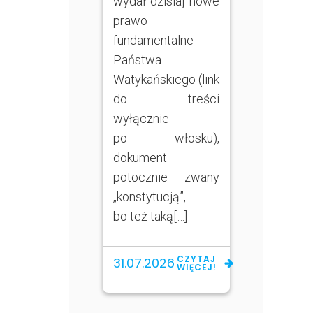
wydał dzisiaj nowe
prawo
fundamentalne
Państwa
Watykańskiego (link
do treści
wyłącznie
po włosku),
dokument
potocznie zwany
„konstytucją”,
bo też taką[…]
CZYTAJ
31.07.2026
WIĘCEJ!