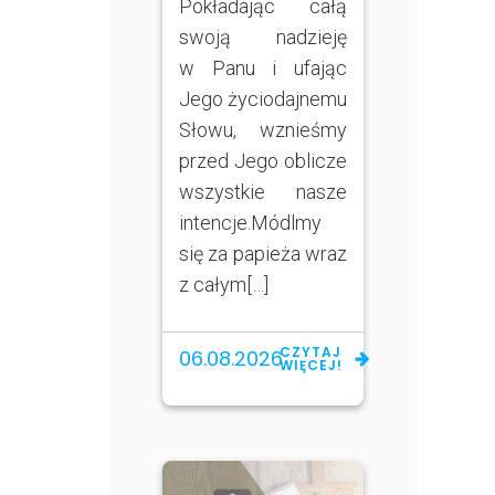
Pokładając całą
swoją nadzieję
w Panu i ufając
Jego życiodajnemu
Słowu, wznieśmy
przed Jego oblicze
wszystkie nasze
intencje.Módlmy
się za papieża wraz
z całym[…]
CZYTAJ
06.08.2026
WIĘCEJ!