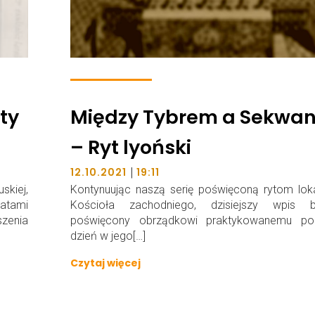
aty
Między Tybrem a Sekwa
– Ryt lyoński
|
12.10.2021
19:11
skiej,
Kontynuując naszą serię poświęconą rytom lok
atami
Kościoła zachodniego, dzisiejszy wpis b
szenia
poświęcony obrządkowi praktykowanemu po
dzień w jego[…]
Czytaj więcej