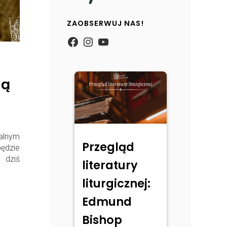
ZAOBSERWUJ NAS!
https://www.facebook.com/
Instagram
YouTube
ną
alnym
Przegląd
ędzie
 dziś
literatury
liturgicznej:
Edmund
Bishop