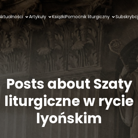
Aktualności
Artykuły
Książki
Pomocnik liturgiczny
Subskrybc
Posts about Szaty
liturgiczne w rycie
lyońskim