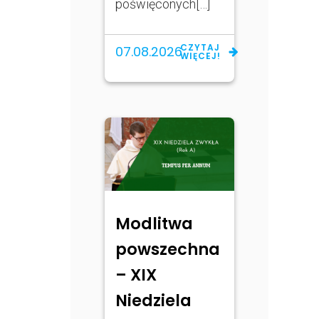
poświęconych[…]
CZYTAJ
07.08.2026
WIĘCEJ!
Modlitwa
powszechna
– XIX
Niedziela