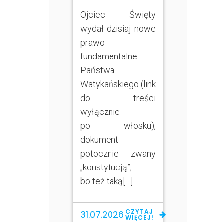
Ojciec Święty
wydał dzisiaj nowe
prawo
fundamentalne
Państwa
Watykańskiego (link
do treści
wyłącznie
po włosku),
dokument
potocznie zwany
„konstytucją”,
bo też taką[…]
CZYTAJ
31.07.2026
WIĘCEJ!