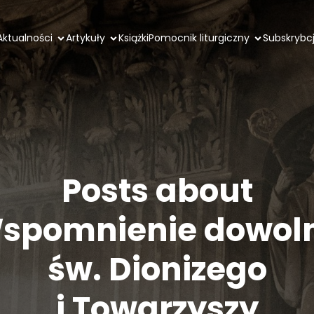
Aktualności
Artykuły
Książki
Pomocnik liturgiczny
Subskrybc
Posts about
spomnienie dowol
św. Dionizego
i Towarzyszy