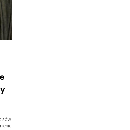
e
zy
isów,
ienie