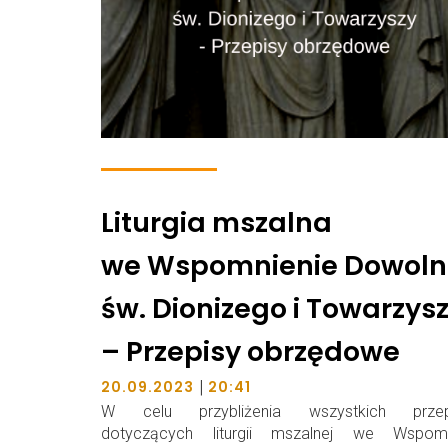
Liturgia mszalna
we Wspomnienie Dowoln
św. Dionizego i Towarzys
– Przepisy obrzędowe
|
20.09.2023
20:41
W celu przybliżenia wszystkich przep
dotyczących liturgii mszalnej we Wspomn