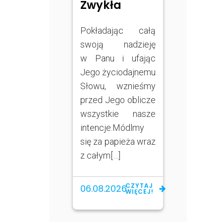
Zwykła
Pokładając całą
swoją nadzieję
w Panu i ufając
Jego życiodajnemu
Słowu, wznieśmy
przed Jego oblicze
wszystkie nasze
intencje.Módlmy
się za papieża wraz
z całym[…]
CZYTAJ
06.08.2026
WIĘCEJ!