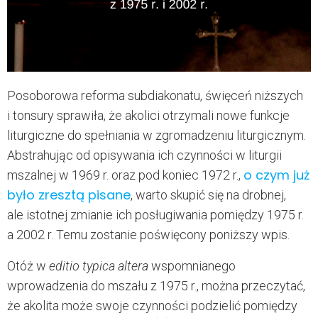
Posoborowa reforma subdiakonatu, święceń niższych
i tonsury sprawiła, że akolici otrzymali nowe funkcje
liturgiczne do spełniania w zgromadzeniu liturgicznym.
Abstrahując od opisywania ich czynności w liturgii
o czym już
mszalnej w 1969 r. oraz pod koniec 1972 r.,
było zresztą pisane
, warto skupić się na drobnej,
ale istotnej zmianie ich posługiwania pomiędzy 1975 r.
a 2002 r. Temu zostanie poświęcony poniższy wpis.
Otóż w
editio typica altera
wspomnianego
wprowadzenia do mszału z 1975 r., można przeczytać,
że akolita może swoje czynności podzielić pomiędzy