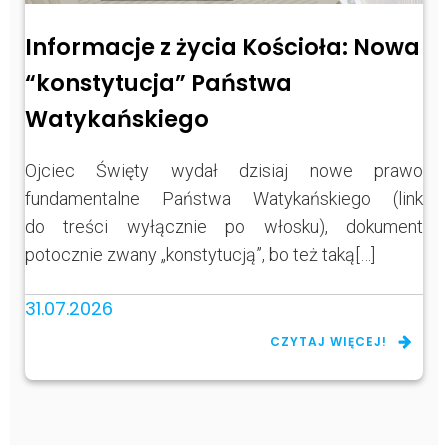
Informacje z życia Kościoła: Nowa
“konstytucja” Państwa
Watykańskiego
Ojciec Święty wydał dzisiaj nowe prawo
fundamentalne Państwa Watykańskiego (link
do treści wyłącznie po włosku), dokument
potocznie zwany „konstytucją”, bo też taką[…]
31.07.2026
CZYTAJ WIĘCEJ!