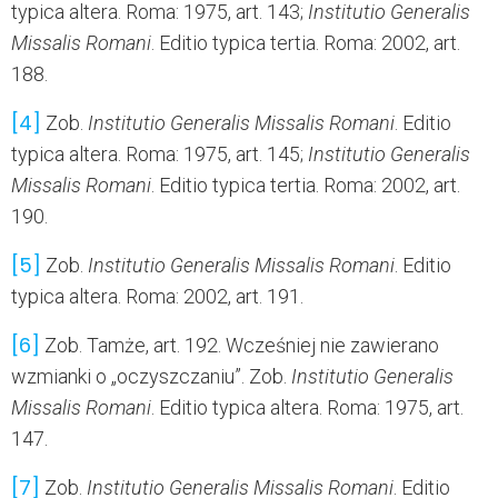
typica altera. Roma: 1975, art. 143;
Institutio Generalis
Missalis Romani
. Editio typica tertia. Roma: 2002, art.
188.
[4]
Zob.
Institutio Generalis Missalis Romani
. Editio
typica altera. Roma: 1975, art. 145;
Institutio Generalis
Missalis Romani
. Editio typica tertia. Roma: 2002, art.
190.
[5]
Zob.
Institutio Generalis Missalis Romani
. Editio
typica altera. Roma: 2002, art. 191.
[6]
Zob. Tamże, art. 192. Wcześniej nie zawierano
wzmianki o „oczyszczaniu”. Zob.
Institutio Generalis
Missalis Romani
. Editio typica altera. Roma: 1975, art.
147.
[7]
Zob.
Institutio Generalis Missalis Romani
. Editio