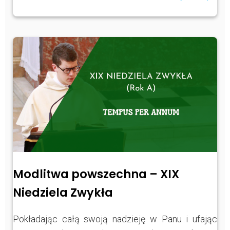
Modlitwa powszechna – XIX
Niedziela Zwykła
Pokładając całą swoją nadzieję w Panu i ufając