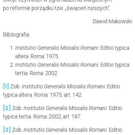
po reformie porządku tzw. „święceń niższych”.
Dawid Makowski
Bibliografia:
Institutio Generalis Missalis Romani
. Editio typica
altera. Roma: 1975.
Institutio Generalis Missalis Romani
. Editio typica
tertia. Roma: 2002.
[1]
Zob.
Institutio Generalis Missalis Romani
. Editio
typica altera. Roma: 1975, art. 142.
[2]
Zob.
Institutio Generalis Missalis Romani
. Editio
typica tertia. Roma: 2002, art. 187.
[3]
Zob.
Institutio Generalis Missalis Romani
. Editio