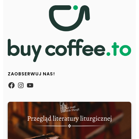
ZAOBSERWUJ NAS!
https://www.facebook.com/Zpasjidol
Instagram
YouTube