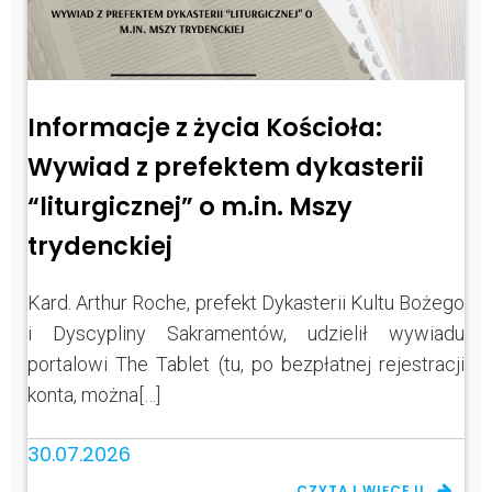
Informacje z życia Kościoła:
Wywiad z prefektem dykasterii
“liturgicznej” o m.in. Mszy
trydenckiej
Kard. Arthur Roche, prefekt Dykasterii Kultu Bożego
i Dyscypliny Sakramentów, udzielił wywiadu
portalowi The Tablet (tu, po bezpłatnej rejestracji
konta, można[…]
30.07.2026
CZYTAJ WIĘCEJ!