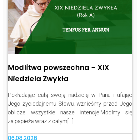
Modlitwa powszechna – XIX
Niedziela Zwykła
Pokładając całą swoją nadzieję w Panu i ufając
Jego życiodajnemu Słowu, wznieśmy przed Jego
oblicze wszystkie nasze intencje.Módlmy się
za papieża wraz z całym[…]
06.08.2026