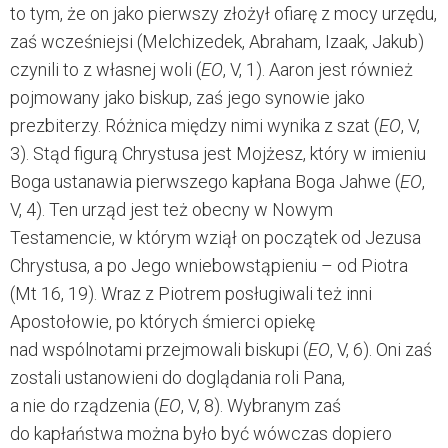
to tym, że on jako pierwszy złożył ofiarę z mocy urzędu,
zaś wcześniejsi (Melchizedek, Abraham, Izaak, Jakub)
czynili to z własnej woli (
EO
, V, 1). Aaron jest również
pojmowany jako biskup, zaś jego synowie jako
prezbiterzy. Różnica między nimi wynika z szat (
EO
, V,
3). Stąd figurą Chrystusa jest Mojżesz, który w imieniu
Boga ustanawia pierwszego kapłana Boga Jahwe (
EO
,
V, 4). Ten urząd jest też obecny w Nowym
Testamencie, w którym wziął on początek od Jezusa
Chrystusa, a po Jego wniebowstąpieniu – od Piotra
(Mt 16, 19). Wraz z Piotrem posługiwali też inni
Apostołowie, po których śmierci opiekę
nad wspólnotami przejmowali biskupi (
EO
, V, 6). Oni zaś
zostali ustanowieni do doglądania roli Pana,
a nie do rządzenia (
EO
, V, 8). Wybranym zaś
do kapłaństwa można było być wówczas dopiero