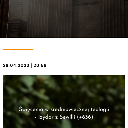
|
28.04.2023
20:56