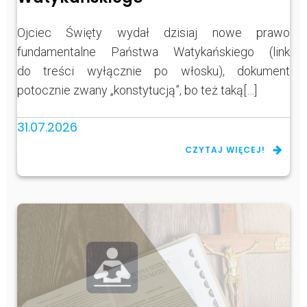
Ojciec Święty wydał dzisiaj nowe prawo
fundamentalne Państwa Watykańskiego (link
do treści wyłącznie po włosku), dokument
potocznie zwany „konstytucją”, bo też taką[…]
31.07.2026
CZYTAJ WIĘCEJ!