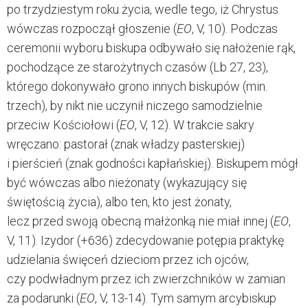
po trzydziestym roku życia, wedle tego, iż Chrystus
wówczas rozpoczął głoszenie (
EO
, V, 10). Podczas
ceremonii wyboru biskupa odbywało się nałożenie rąk,
pochodzące ze starożytnych czasów (Lb 27, 23),
którego dokonywało grono innych biskupów (min.
trzech), by nikt nie uczynił niczego samodzielnie
przeciw Kościołowi (
EO
, V, 12). W trakcie sakry
wręczano: pastorał (znak władzy pasterskiej)
i pierścień (znak godności kapłańskiej). Biskupem mógł
być wówczas albo nieżonaty (wykazujący się
świętością życia), albo ten, kto jest żonaty,
lecz przed swoją obecną małżonką nie miał innej (
EO
,
V, 11). Izydor (+636) zdecydowanie potępia praktykę
udzielania święceń dzieciom przez ich ojców,
czy podwładnym przez ich zwierzchników w zamian
za podarunki (
EO
, V, 13-14). Tym samym arcybiskup