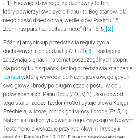
I, 1). Nic więc dziwnego, że duchowny to ten,
który powierzył swe życie Panu i to Bóg stanowi dla
niego część dziedzictwa, wedle słów Psalmu 15:
[2]
,,Dominus pars hæreditatis meæ” (Ps 15, 5)
.
Później arcybiskup przedstawia reguły życia
[3]
duchownych i ich podział (
EO
, II-III)
. Następnie
zaczynają się nauki na temat poszczególnych stopni.
Na początku hiszpański teolog przedstawia znaczenie
tonsury
, którą wywodzi od Nazirejczyków, golących
swe głowy i brody po długim czasie postu, w celu
poświęcenia ich Panu Bogu (
EO
, IV, 1). Jako dowód
tego stanu rzeczy, Izydor (+636) cytuje słowa Księgi
Ezechiela, w której prorok goli włosy i brodę (Ez 5, 1).
Natomiast na kontynuowanie tego zwyczaju w Nowym
Testamencie wskazuje przykład Akwilii i Pryscylii
oraz św. Pawła (Dz 18, 18). Dlatego pojmowano ten