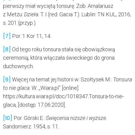
pierwszy miał wyciętą tonsurę. Zob. Amalariusz
z Metzu:
Dzieła
. T. I (red. Gacia T.). Lublin: TN KUL, 2016,
s. 201 (przyp.).
[7]
Por. 1 Kor 11, 14.
[8]
Od tego roku tonsura stała się obowiązkową
ceremonią, która włączała świeckiego do grona
duchownych.
[9]
Więcej na temat jej historii w: Szołtysek M.:
Tonsura
to nie glaca
. W: ,,Wiara.pl” [online]
https://kultura.wiara.pl/doc/1018347.Tonsura-to-nie-
glaca, [dostęp: 17.06.2020].
[10]
Por. Górski E.:
Święcenia niższe i wyższe
.
Sandomierz: 1954, s. 11.