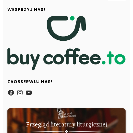
WESPRZYJ NAS!
ZAOBSERWUJ NAS!
https://www.facebook.com/Zpasjidol
Instagram
YouTube