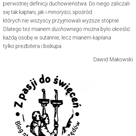
pierwotnej definicji duchowieństwa. Do niego zaliczali
się tak kapłani, jak i
minoryści
, spośród
których nie wszyscy przyjmowali wyższe stopnie.
Dlatego też mianem
duchownego
można było określić
każdą osobę w sutannie, lecz mianem
kapłana
tylko prezbitera i biskupa.
Dawid Makowski