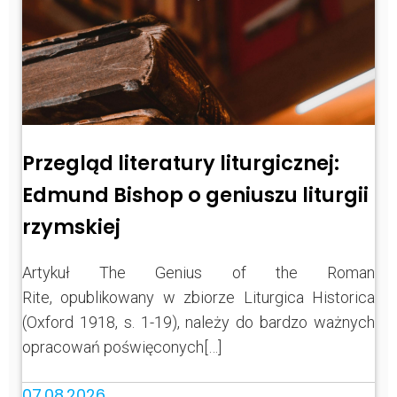
Przegląd literatury liturgicznej:
Edmund Bishop o geniuszu liturgii
rzymskiej
Artykuł The Genius of the Roman
Rite, opublikowany w zbiorze Liturgica Historica
(Oxford 1918, s. 1-19), należy do bardzo ważnych
opracowań poświęconych[…]
07.08.2026