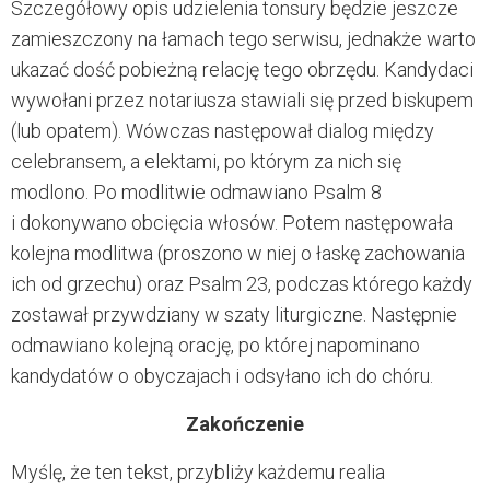
Szczegółowy opis udzielenia tonsury będzie jeszcze
zamieszczony na łamach tego serwisu, jednakże warto
ukazać dość pobieżną relację tego obrzędu. Kandydaci
wywołani przez notariusza stawiali się przed biskupem
(lub opatem). Wówczas następował dialog między
celebransem, a elektami, po którym za nich się
modlono. Po modlitwie odmawiano Psalm 8
i dokonywano obcięcia włosów. Potem następowała
kolejna modlitwa (proszono w niej o łaskę zachowania
ich od grzechu) oraz Psalm 23, podczas którego każdy
zostawał przywdziany w szaty liturgiczne. Następnie
odmawiano kolejną orację, po której napominano
kandydatów o obyczajach i odsyłano ich do chóru.
Zakończenie
Myślę, że ten tekst, przybliży każdemu realia