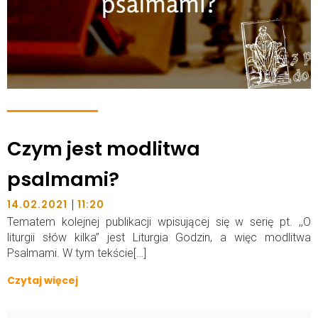
Czym jest modlitwa
psalmami?
|
14.02.2021
11:20
Tematem kolejnej publikacji wpisującej się w serię pt. ,,O
liturgii słów kilka” jest Liturgia Godzin, a więc modlitwa
Psalmami. W tym tekście[…]
Czytaj więcej