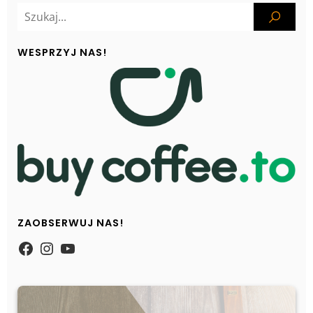
WESPRZYJ NAS!
ZAOBSERWUJ NAS!
https://www.facebook.com/Zpasjidol
Instagram
YouTube