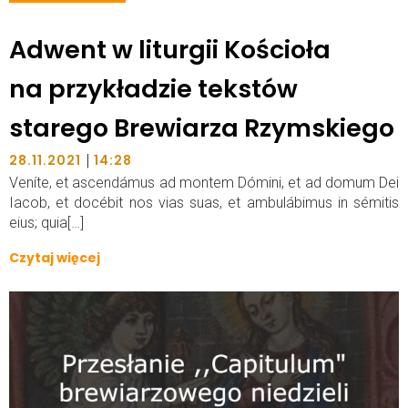
Adwent w liturgii Kościoła
na przykładzie tekstów
starego Brewiarza Rzymskiego
|
28.11.2021
14:28
Veníte, et ascendámus ad montem Dómini, et ad domum Dei
Iacob, et docébit nos vias suas, et ambulábimus in sémitis
eius; quia[…]
Czytaj więcej