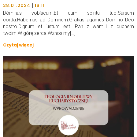
|
28.01.2024
16:11
Dóminus vobíscum.Et cum spíritu tuo.Sursum
corda.Habémus ad Dóminum.Grátias agámus Dómino Deo
nostro.Dignum et iustum est. Pan z wami.I z duchem
twoim.W górę serca.Wznosimy[…]
Czytaj więcej