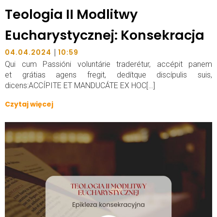
Teologia II Modlitwy
Eucharystycznej: Konsekracja
|
04.04.2024
10:59
Qui cum Passióni voluntárie traderétur, accépit panem
et grátias agens fregit, dedítque discípulis suis,
dicens:ACCÍPITE ET MANDUCÁTE EX HOC[…]
Czytaj więcej