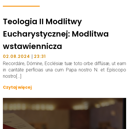
Teologia II Modlitwy
Eucharystycznej: Modlitwa
wstawiennicza
|
02.08.2024
23:31
Recordáre, Dómine, Ecclésiæ tuæ toto orbe diffúsæ, ut eam
in caritáte perfícias una cum Papa nostro N. et Epíscopo
nostro[…]
Czytaj więcej