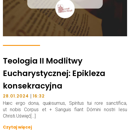
Teologia II Modlitwy
Eucharystycznej: Epikleza
konsekracyjna
|
28.01.2024
16:32
Hæc ergo dona, quǽsumus, Spíritus tui rore sanctífica,
ut nobis Corpus et + Sanguis fiant Dómini nostri Iesu
Christi.Uświęć[…]
Czytaj więcej