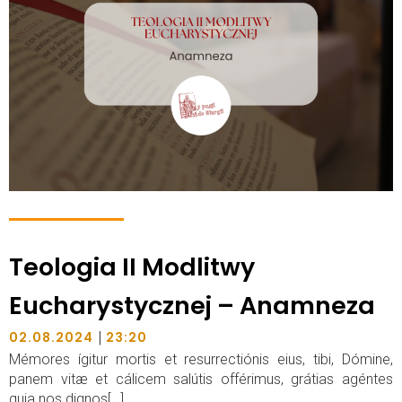
Teologia II Modlitwy
Eucharystycznej – Anamneza
|
02.08.2024
23:20
Mémores ígitur mortis et resurrectiónis eius, tibi, Dómine,
panem vitæ et cálicem salútis offérimus, grátias agéntes
quia nos dignos[…]