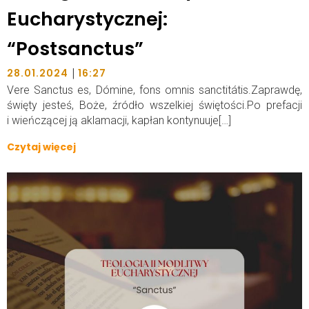
Eucharystycznej:
“Postsanctus”
|
28.01.2024
16:27
Vere Sanctus es, Dómine, fons omnis sanctitátis.Zaprawdę,
święty jesteś, Boże, źródło wszelkiej świętości.Po prefacji
i wieńczącej ją aklamacji, kapłan kontynuuje[…]
Czytaj więcej