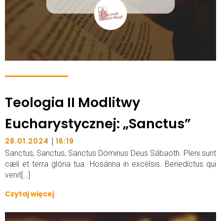
Teologia II Modlitwy
Eucharystycznej: „Sanctus”
|
28.01.2024
16:19
Sanctus, Sanctus, Sanctus Dóminus Deus Sábaoth. Pleni sunt
cæli et terra glória tua. Hosánna in excélsis. Benedíctus qui
venit[…]
Czytaj więcej