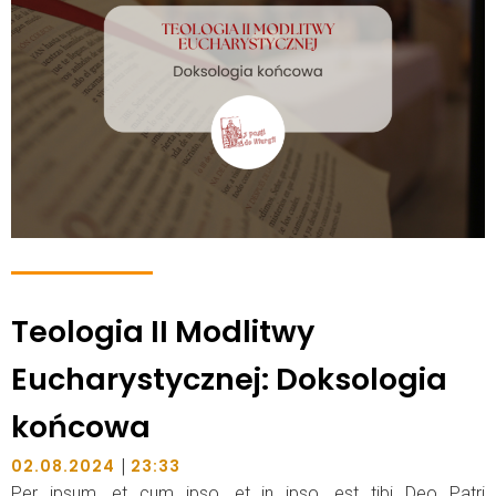
Teologia II Modlitwy
Eucharystycznej: Doksologia
końcowa
|
02.08.2024
23:33
Per ipsum, et cum ipso, et in ipso, est tibi Deo Patri