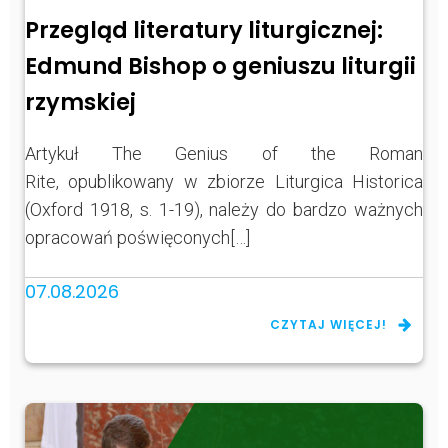
Przegląd literatury liturgicznej:
Edmund Bishop o geniuszu liturgii
rzymskiej
Artykuł The Genius of the Roman
Rite, opublikowany w zbiorze Liturgica Historica
(Oxford 1918, s. 1-19), należy do bardzo ważnych
opracowań poświęconych[…]
07.08.2026
CZYTAJ WIĘCEJ!