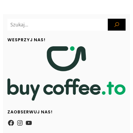
WESPRZYJ NAS!
ZAOBSERWUJ NAS!
https://www.facebook.com/Zpasjidol
Instagram
YouTube