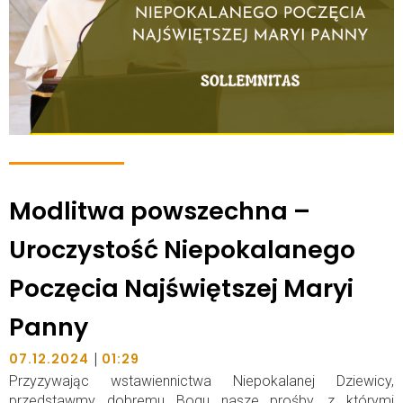
Modlitwa powszechna –
Uroczystość Niepokalanego
Poczęcia Najświętszej Maryi
Panny
|
07.12.2024
01:29
Przyzywając wstawiennictwa Niepokalanej Dziewicy,
przedstawmy dobremu Bogu nasze prośby, z którymi