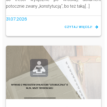
potocznie zwany „konstytucją”, bo też taką[…]
31.07.2026
CZYTAJ WIĘCEJ!