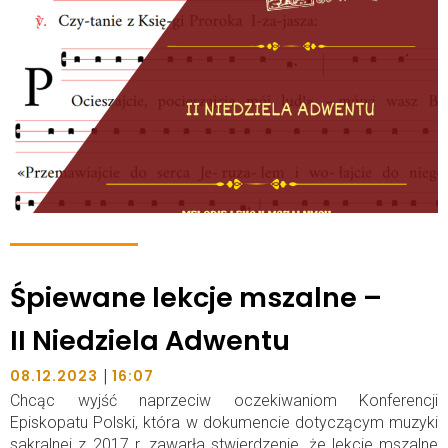
Śpiewane lekcje mszalne –
II Niedziela Adwentu
|
08.12.2023
16:07
Chcąc wyjść naprzeciw oczekiwaniom Konferencji
Episkopatu Polski, która w dokumencie dotyczącym muzyki
sakralnej z 2017 r. zawarła stwierdzenie, że lekcje mszalne