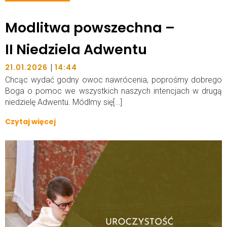
Modlitwa powszechna –
II Niedziela Adwentu
|
21.01.2026
14:44
Chcąc wydać godny owoc nawrócenia, poprośmy dobrego
Boga o pomoc we wszystkich naszych intencjach w drugą
niedzielę Adwentu. Módlmy się[…]
Czytaj więcej