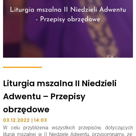
Liturgia mszalna II Niedzieli
Adwentu – Przepisy
obrzędowe
|
03.12.2022
14:03
W celu przybliżenia wszystkich przepisów, dotyczących
liturgii mszalnej w II Niedzielę Adwentu, przypominamy, że: