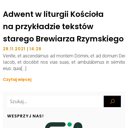
Adwent w liturgii Kościoła
na przykładzie tekstów
starego Brewiarza Rzymskiego
|
28.11.2021
14:28
Veníte, et ascendámus ad montem Dómini, et ad domum Dei
Iacob, et docébit nos vias suas, et ambulábimus in sémitis
eius; quia[…]
Czytaj więcej
WESPRZYJ NAS!