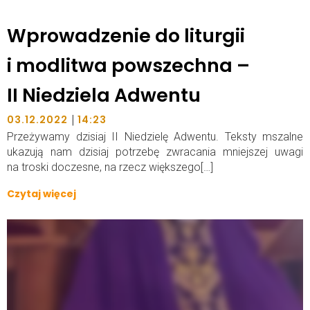
Wprowadzenie do liturgii
i modlitwa powszechna –
II Niedziela Adwentu
|
03.12.2022
14:23
Przeżywamy dzisiaj II Niedzielę Adwentu. Teksty mszalne
ukazują nam dzisiaj potrzebę zwracania mniejszej uwagi
na troski doczesne, na rzecz większego[…]
Czytaj więcej