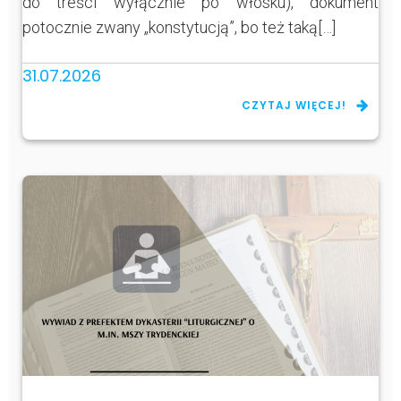
do treści wyłącznie po włosku), dokument
potocznie zwany „konstytucją”, bo też taką[…]
31.07.2026
CZYTAJ WIĘCEJ!