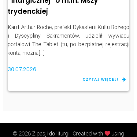
“liturgicznej” o m.in. Mszy
trydenckiej
Kard. Arthur Roche, prefekt Dykasterii Kultu Bożego
i Dyscypliny Sakramentów, udzielił wywiadu
portalowi The Tablet (tu, po bezpłatnej rejestracji
konta, można[…]
30.07.2026
CZYTAJ WIĘCEJ!
© 2026 Z pasji do liturgii. Created with
using