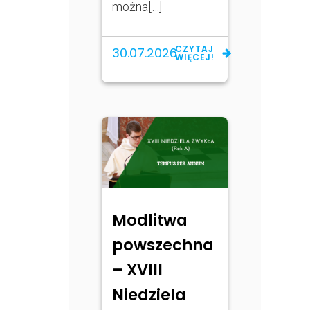
można[…]
CZYTAJ
30.07.2026
WIĘCEJ!
Modlitwa
powszechna
– XVIII
Niedziela