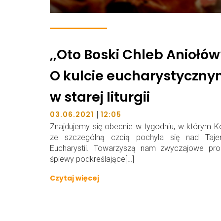
,,Oto Boski Chleb Aniołów
O kulcie eucharystyczn
w starej liturgii
|
03.06.2021
12:05
Znajdujemy się obecnie w tygodniu, w którym K
ze szczególną czcią pochyla się nad Taje
Eucharystii. Towarzyszą nam zwyczajowe proc
śpiewy podkreślające[…]
Czytaj więcej