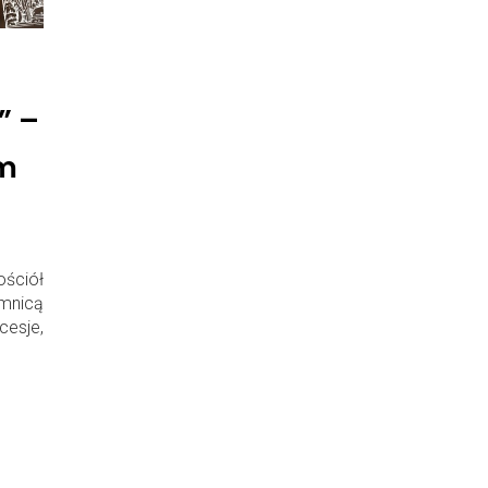
” –
ym
ościół
mnicą
esje,