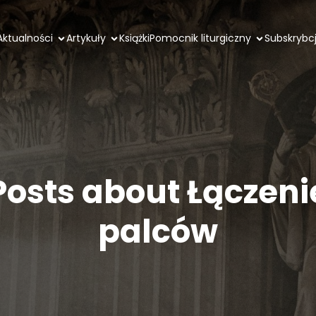
Aktualności
Artykuły
Książki
Pomocnik liturgiczny
Subskrybc
Posts about Łączeni
palców