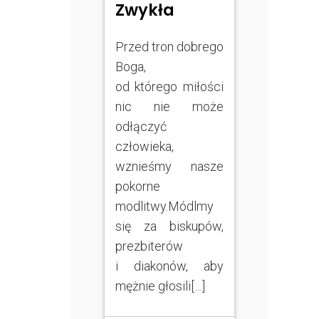
Zwykła
Przed tron dobrego
Boga,
od którego miłości
nic nie może
odłączyć
człowieka,
wznieśmy nasze
pokorne
modlitwy.Módlmy
się za biskupów,
prezbiterów
i diakonów, aby
mężnie głosili[…]