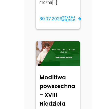
można[…]
CZYTAJ
30.07.2026
WIĘCEJ!
Modlitwa
powszechna
– XVIII
Niedziela