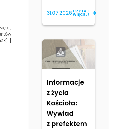
CZYTAJ
31.07.2026
WIĘCEJ!
ętej,
mentów
nak[…]
Informacje
z życia
Kościoła:
Wywiad
z prefektem