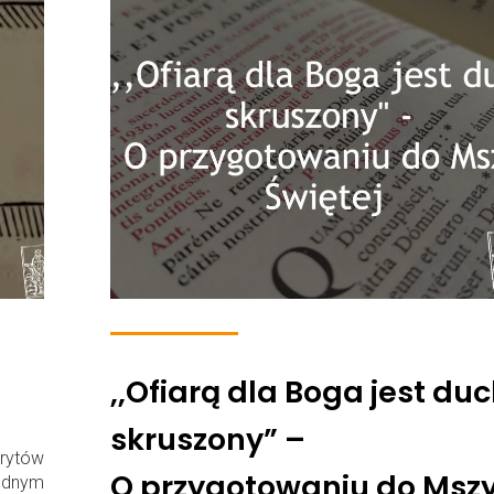
,,Ofiarą dla Boga jest du
skruszony” –
rytów
O przygotowaniu do Msz
ednym