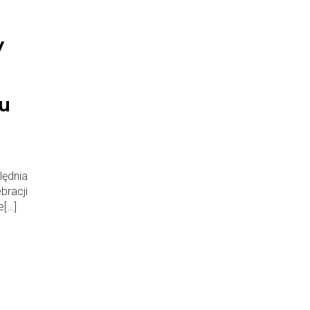
y
tu
ędnia
bracji
e[…]