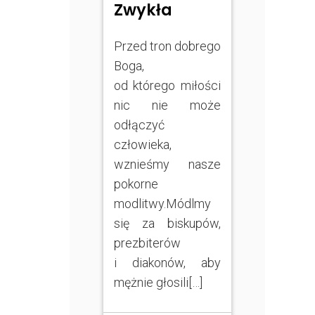
Zwykła
Przed tron dobrego
Boga,
od którego miłości
nic nie może
odłączyć
człowieka,
wznieśmy nasze
pokorne
modlitwy.Módlmy
się za biskupów,
prezbiterów
i diakonów, aby
mężnie głosili[…]