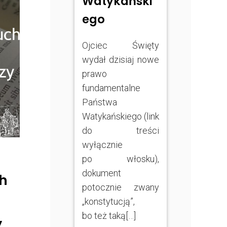
Watykański
ego
Ojciec Święty
wydał dzisiaj nowe
prawo
fundamentalne
Państwa
Watykańskiego (link
do treści
wyłącznie
po włosku),
dokument
ch
potocznie zwany
„konstytucją”,
bo też taką[…]
y