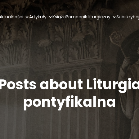
Aktualności
Artykuły
Książki
Pomocnik liturgiczny
Subskrybc
Posts about Liturgi
pontyfikalna