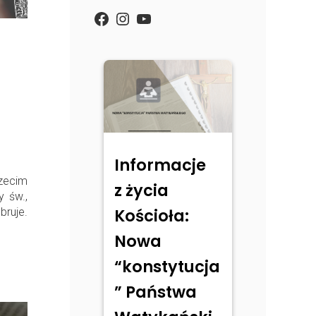
https://www.facebook.com/
Instagram
YouTube
Informacje
rzecim
z życia
y św.,
Kościoła:
bruje.
Nowa
“konstytucja
” Państwa