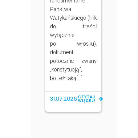
fundamentalne
Państwa
Watykańskiego (link
do treści
wyłącznie
po włosku),
dokument
potocznie zwany
„konstytucją”,
bo też taką[…]
CZYTAJ
31.07.2026
WIĘCEJ!