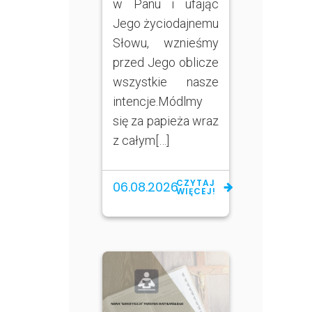
w Panu i ufając
Jego życiodajnemu
Słowu, wznieśmy
przed Jego oblicze
wszystkie nasze
intencje.Módlmy
się za papieża wraz
z całym[…]
CZYTAJ
06.08.2026
WIĘCEJ!