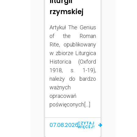
liturgii
rzymskiej
Artykuł The Genius
of the Roman
Rite, opublikowany
w zbiorze Liturgica
Historica (Oxford
1918, s. 1-19),
należy do bardzo
ważnych
opracowań
poświęconych[…]
CZYTAJ
07.08.2026
WIĘCEJ!