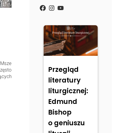
https://www.facebook.com/
Instagram
YouTube
. Msze
Przegląd
zęsto
ących
literatury
liturgicznej:
Edmund
Bishop
o geniuszu