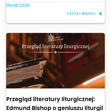
09.08.2026
CZYTAJ WIĘCEJ!
Przegląd literatury liturgicznej:
Edmund Bishop o geniuszu liturgii