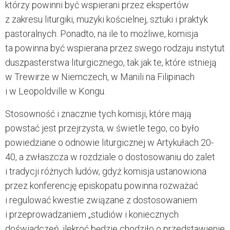
którzy powinni być wspierani przez ekspertów
z zakresu liturgiki, muzyki kościelnej, sztuki i praktyk
pastoralnych. Ponadto, na ile to możliwe, komisja
ta powinna być wspierana przez swego rodzaju instytut
duszpasterstwa liturgicznego, tak jak te, które istnieją
w Trewirze w Niemczech, w Manili na Filipinach
i w Leopoldville w Kongu.
Stosowność i znacznie tych komisji, które mają
powstać jest przejrzysta, w świetle tego, co było
powiedziane o odnowie liturgicznej w Artykułach 20-
40, a zwłaszcza w rozdziale o dostosowaniu do zalet
i tradycji różnych ludów, gdyż komisja ustanowiona
przez konferencję episkopatu powinna rozważać
i regulować kwestie związane z dostosowaniem
i przeprowadzaniem „studiów i koniecznych
doświadczeń, ilekroć będzie chodziło o przedstawienie