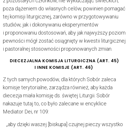
z pozostałych członków, nie wykluczając świeckich,
poza dążeniem do własnych celów, powinien pomagać
tej komisji liturgicznej, zarówno w przygotowywaniu
studiów, jak i dokonywaniu eksperymentów
i proponowaniu dostosowań, aby jak najwyższy poziom
pewności mógł zostać osiągnięty w kwestii liturgicznej
i pastoralnej stosowności proponowanych zmian.
DIECEZJALNA KOMISJA LITURGICZNA (ART. 45)
I INNE KOMISJE (ART. 46)
Z tych samych powodów, dla których Sobór zaleca
komisje terytorialne, zarządza również, aby każda
diecezja miała komisję ds. świętej Liturgii. Sobór
nakazuje tutaj to, co było zalecane w encyklice
Mediator Dei, nr 109:
„aby dzięki waszej [biskupa] czujnej pieczy wszystko