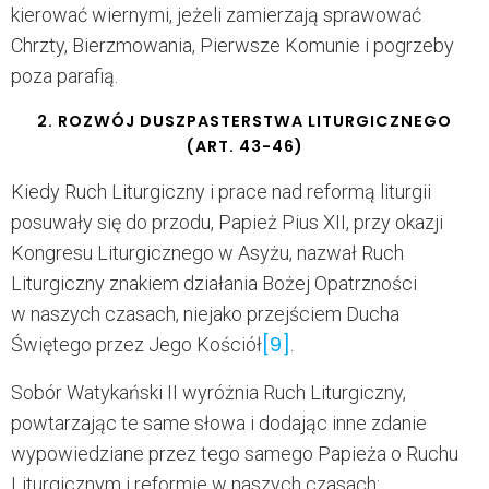
kierować wiernymi, jeżeli zamierzają sprawować
Chrzty, Bierzmowania, Pierwsze Komunie i pogrzeby
poza parafią.
2. ROZWÓJ DUSZPASTERSTWA LITURGICZNEGO
(ART. 43-46)
Kiedy Ruch Liturgiczny i prace nad reformą liturgii
posuwały się do przodu, Papież Pius XII, przy okazji
Kongresu Liturgicznego w Asyżu, nazwał Ruch
Liturgiczny znakiem działania Bożej Opatrzności
w naszych czasach, niejako przejściem Ducha
[9]
Świętego przez Jego Kościół
.
Sobór Watykański II wyróżnia Ruch Liturgiczny,
powtarzając te same słowa i dodając inne zdanie
wypowiedziane przez tego samego Papieża o Ruchu
Liturgicznym i reformie w naszych czasach: