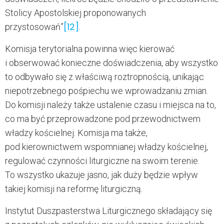
Stolicy Apostolskiej proponowanych
[12]
przystosowań”
.
Komisja terytorialna powinna więc kierować
i obserwować konieczne doświadczenia, aby wszystko
to odbywało się z właściwą roztropnością, unikając
niepotrzebnego pośpiechu we wprowadzaniu zmian.
Do komisji należy także ustalenie czasu i miejsca na to,
co ma być przeprowadzone pod przewodnictwem
władzy kościelnej. Komisja ma także,
pod kierownictwem wspomnianej władzy kościelnej,
regulować czynności liturgiczne na swoim terenie.
To wszystko ukazuje jasno, jak duży będzie wpływ
takiej komisji na reformę liturgiczną.
Instytut Duszpasterstwa Liturgicznego składający się