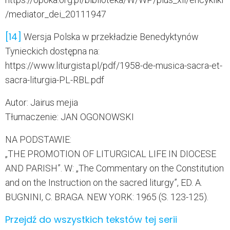
/mediator_dei_20111947
[14]
Wersja Polska w przekładzie Benedyktynów
Tynieckich dostępna na:
https://www.liturgista.pl/pdf/1958-de-musica-sacra-et-
sacra-liturgia-PL-RBL.pdf
Autor: Jairus mejia
Tłumaczenie: JAN OGONOWSKI
NA PODSTAWIE:
„THE PROMOTION OF LITURGICAL LIFE IN DIOCESE
AND PARISH”. W: „The Commentary on the Constitution
and on the Instruction on the sacred liturgy”, ED. A.
BUGNINI, C. BRAGA. NEW YORK: 1965 (S. 123-125).
Przejdź do wszystkich tekstów tej serii