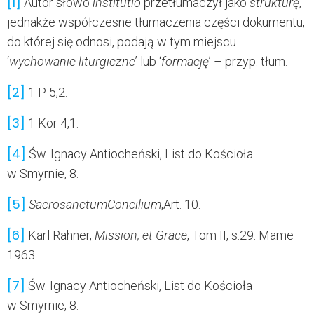
[1]
Autor słowo
institutio
przetłumaczył jako
strukturę
,
jednakże współczesne tłumaczenia części dokumentu,
do której się odnosi, podają w tym miejscu
‘
wychowanie liturgiczne
’ lub ‘
formację
’ – przyp. tłum.
[2]
1 P 5,2.
[3]
1 Kor 4,1.
[4]
Św. Ignacy Antiocheński, List do Kościoła
w Smyrnie, 8.
[5]
SacrosanctumConcilium
,Art. 10.
[6]
Karl Rahner,
Mission, et Grace
, Tom II, s.29. Mame
1963.
[7]
Św. Ignacy Antiocheński, List do Kościoła
w Smyrnie, 8.