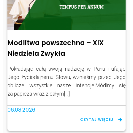
Modlitwa powszechna – XIX
Niedziela Zwykła
Pokładając całą swoją nadzieję w Panu i ufając
Jego życiodajnemu Słowu, wznieśmy przed Jego
oblicze wszystkie nasze intencje.Módlmy się
za papieża wraz z całym[…]
06.08.2026
CZYTAJ WIĘCEJ!