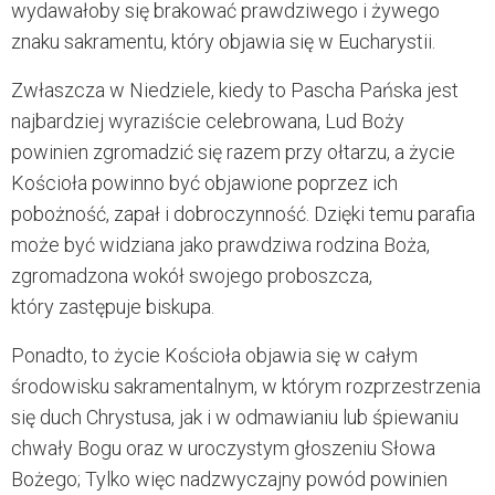
wydawałoby się brakować prawdziwego i żywego
znaku sakramentu, który objawia się w Eucharystii.
Zwłaszcza w Niedziele, kiedy to Pascha Pańska jest
najbardziej wyraziście celebrowana, Lud Boży
powinien zgromadzić się razem przy ołtarzu, a życie
Kościoła powinno być objawione poprzez ich
pobożność, zapał i dobroczynność. Dzięki temu parafia
może być widziana jako prawdziwa rodzina Boża,
zgromadzona wokół swojego proboszcza,
który zastępuje biskupa.
Ponadto, to życie Kościoła objawia się w całym
środowisku sakramentalnym, w którym rozprzestrzenia
się duch Chrystusa, jak i w odmawianiu lub śpiewaniu
chwały Bogu oraz w uroczystym głoszeniu Słowa
Bożego; Tylko więc nadzwyczajny powód powinien