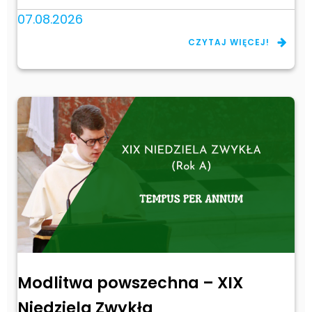
07.08.2026
CZYTAJ WIĘCEJ!
Modlitwa powszechna – XIX
Niedziela Zwykła