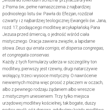
z Pisma św., pełne namaszczenia z najbardziej
podniosłego listu św. Pawła do Efezjan, rozdział
czwarty i z najbardziej teologicznej Ewangelii św. Jana,
rozd. 17, podającego modlitwę arcykapłańską Pana
Jezusa przed śmiercią, o jedność wśród ciała
mistycznego. Oracja zawiera zwięzłe, a lapidarne
słowa:
Deus qui errata corrigis, et dispersa congregas,
et congregata conservas
.
Każdy z tych formularzy uderza w szczególny ton
modlitwy, pierwszy jest rzewny, drugi natarczywie
wołający, trzeci wysoce mistyczny. O nawrócenie
niewiernych można więc prosić z płaczem w oczach,
albo z pewnego rodzaju żądaniem albo wreszcie
z mistycznym uniesieniem. Trzy tylko miejsca
urzędowej modlitwy kościelnej, tak bogate, duszy
podają myśli, cóż dopiero, gdybyśmy każdą modlitwę