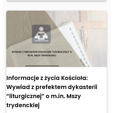
Informacje z życia Kościoła:
Wywiad z prefektem dykasterii
“liturgicznej” o m.in. Mszy
trydenckiej