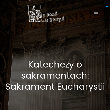
link slot online
slot gacor
link togel
link togel
link togel
situs gacor
jacktoto
toto togel
situs slot
jacktoto
jacktoto
situs slot
jacktoto
jacktoto
toto togel
jacktoto
jacktoto
jacktoto
jacktoto
jacktoto
jacktoto
jacktoto
jacktoto
jacktoto
situs slot
slot resmi
jacktoto
situs toto
situs toto
situs toto
situs toto
situs toto
situs toto
link toto
Katechezy o
sakramentach:
Sakrament Eucharystii