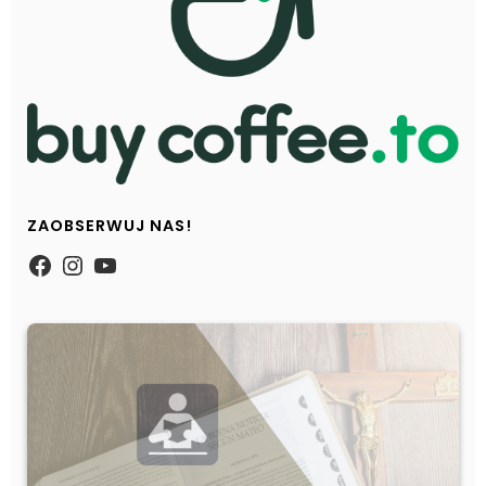
ZAOBSERWUJ NAS!
https://www.facebook.com/Zpasjidol
Instagram
YouTube