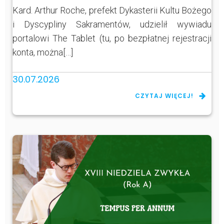
Kard. Arthur Roche, prefekt Dykasterii Kultu Bożego
i Dyscypliny Sakramentów, udzielił wywiadu
portalowi The Tablet (tu, po bezpłatnej rejestracji
konta, można[…]
30.07.2026
CZYTAJ WIĘCEJ!