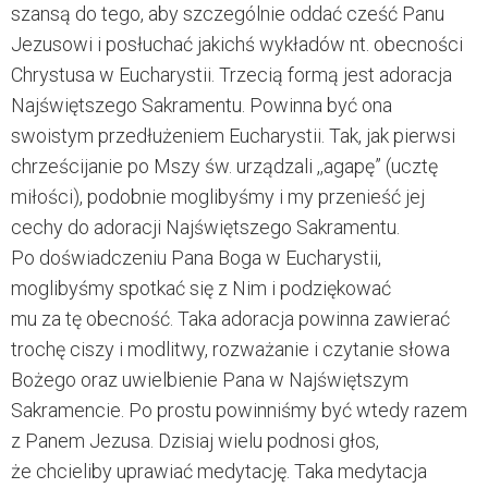
szansą do tego, aby szczególnie oddać cześć Panu
Jezusowi i posłuchać jakichś wykładów nt. obecności
Chrystusa w Eucharystii. Trzecią formą jest adoracja
Najświętszego Sakramentu. Powinna być ona
swoistym przedłużeniem Eucharystii. Tak, jak pierwsi
chrześcijanie po Mszy św. urządzali ,,agapę” (ucztę
miłości), podobnie moglibyśmy i my przenieść jej
cechy do adoracji Najświętszego Sakramentu.
Po doświadczeniu Pana Boga w Eucharystii,
moglibyśmy spotkać się z Nim i podziękować
mu za tę obecność. Taka adoracja powinna zawierać
trochę ciszy i modlitwy, rozważanie i czytanie słowa
Bożego oraz uwielbienie Pana w Najświętszym
Sakramencie. Po prostu powinniśmy być wtedy razem
z Panem Jezusa. Dzisiaj wielu podnosi głos,
że chcieliby uprawiać medytację. Taka medytacja