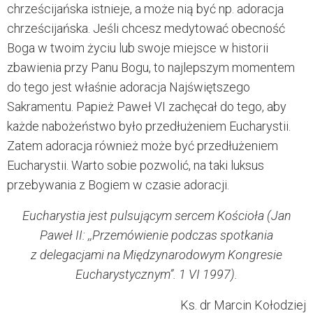
chrześcijańska istnieje, a może nią być np. adoracja
chrześcijańska. Jeśli chcesz medytować obecność
Boga w twoim życiu lub swoje miejsce w historii
zbawienia przy Panu Bogu, to najlepszym momentem
do tego jest właśnie adoracja Najświętszego
Sakramentu. Papież Paweł VI zachęcał do tego, aby
każde nabożeństwo było przedłużeniem Eucharystii.
Zatem adoracja również może być przedłużeniem
Eucharystii. Warto sobie pozwolić, na taki luksus
przebywania z Bogiem w czasie adoracji.
Eucharystia jest pulsującym sercem Kościoła (Jan
Paweł II: ,,Przemówienie podczas spotkania
z delegacjami na Międzynarodowym Kongresie
Eucharystycznym”. 1 VI 1997).
Ks. dr Marcin Kołodziej