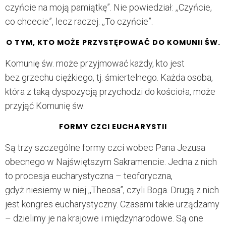
czyńcie na moją pamiątkę”. Nie powiedział: ,,Czyńcie,
co chcecie”, lecz raczej: ,,To czyńcie”.
O TYM, KTO MOŻE PRZYSTĘPOWAĆ DO KOMUNII ŚW.
Komunię św. może przyjmować każdy, kto jest
bez grzechu ciężkiego, tj. śmiertelnego. Każda osoba,
która z taką dyspozycją przychodzi do kościoła, może
przyjąć Komunię św.
FORMY CZCI EUCHARYSTII
Są trzy szczególne formy czci wobec Pana Jezusa
obecnego w Najświętszym Sakramencie. Jedna z nich
to procesja eucharystyczna – teoforyczna,
gdyż niesiemy w niej ,,Theosa”, czyli Boga. Drugą z nich
jest kongres eucharystyczny. Czasami takie urządzamy
– dzielimy je na krajowe i międzynarodowe. Są one