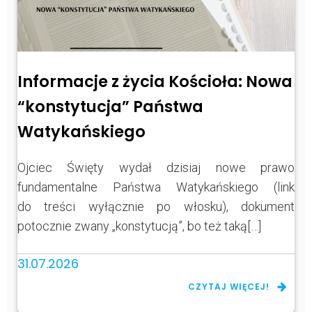
Informacje z życia Kościoła: Nowa
“konstytucja” Państwa
Watykańskiego
Ojciec Święty wydał dzisiaj nowe prawo
fundamentalne Państwa Watykańskiego (link
do treści wyłącznie po włosku), dokument
potocznie zwany „konstytucją”, bo też taką[…]
31.07.2026
CZYTAJ WIĘCEJ!