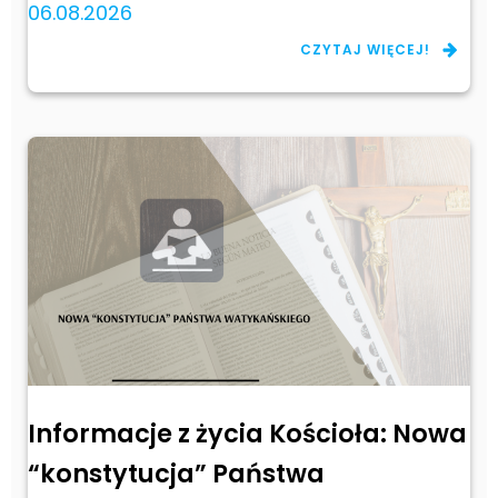
06.08.2026
CZYTAJ WIĘCEJ!
Informacje z życia Kościoła: Nowa
“konstytucja” Państwa