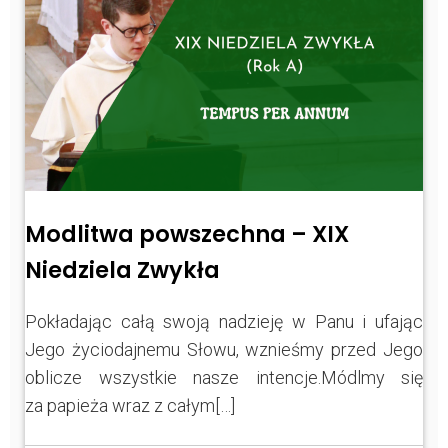
Modlitwa powszechna – XIX
Niedziela Zwykła
Pokładając całą swoją nadzieję w Panu i ufając
Jego życiodajnemu Słowu, wznieśmy przed Jego
oblicze wszystkie nasze intencje.Módlmy się
za papieża wraz z całym[…]