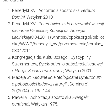
Benedykt XVI, Adhortacja apostolska
Verbum
Domini,
Watykan 2010.
Benedykt XVI,
Przemówienie do uczestników sesji
plenarnej Papieskiej Komisji ds. Ameryki
Łacińskiej
(8.04.2011),w:https://opoka.org.pl/bibliot
eka/W/WP/benedykt_xvi/przemowienia/komlac_
08042011
Kongregacja ds. Kultu Bożego i Dyscypliny
Sakramentów,
Dyrektorium o pobożności ludowej
i liturgii. Zasady i wskazania,
Watykan 2001.
Madeja St.,
Główne linie teologiczne Dyrektorium
o pobożności ludowej i liturgii,
„Seminare”,
20(2004), s. 135-144.
Paweł VI, Adhortacja apostolska
Evangelii
nuntiandi,
Watykan 1975.