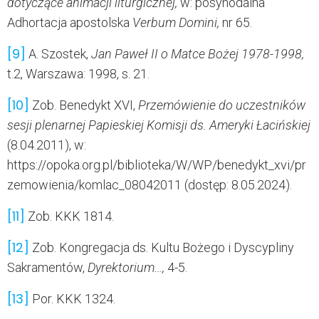
dotyczące animacji liturgicznej,
w: posynodalna
Adhortacja apostolska
Verbum Domini,
nr 65.
[9]
A. Szostek,
Jan Paweł II o Matce Bożej 1978-1998,
t.2, Warszawa: 1998, s. 21.
[10]
Zob. Benedykt XVI,
Przemówienie do uczestników
sesji plenarnej Papieskiej Komisji ds. Ameryki Łacińskiej
(8.04.2011), w:
https://opoka.org.pl/biblioteka/W/WP/benedykt_xvi/pr
zemowienia/komlac_08042011 (dostęp: 8.05.2024).
[11]
Zob. KKK 1814.
[12]
Zob. Kongregacja ds. Kultu Bożego i Dyscypliny
Sakramentów,
Dyrektorium…,
4-5.
[13]
Por. KKK 1324.