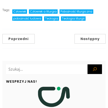
Tags:
Człowiek
Człowiek a liturgia
Pobożność liturgiczna
pobożność ludowa
Teologia
Teologia liturgii
Poprzedni
Następny
WESPRZYJ NAS!