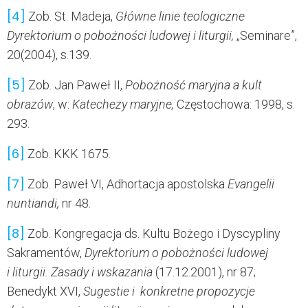
[4]
Zob. St. Madeja,
Główne linie teologiczne
Dyrektorium o pobożności ludowej i liturgii,
„Seminare”,
20(2004), s.139.
[5]
Zob. Jan Paweł II,
Pobożność maryjna a kult
obrazów
, w:
Katechezy maryjne,
Częstochowa: 1998, s.
293.
[6]
Zob. KKK 1675.
[7]
Zob. Paweł VI, Adhortacja apostolska
Evangelii
nuntiandi,
nr 48.
[8]
Zob. Kongregacja ds. Kultu Bożego i Dyscypliny
Sakramentów,
Dyrektorium o pobożności ludowej
i liturgii. Zasady i wskazania
(17.12.2001), nr 87;
Benedykt XVI,
Sugestie i konkretne propozycje