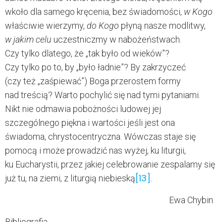
wkoło dla samego kręcenia, bez świadomości,
w Kogo
właściwie wierzymy,
do Kogo
płyną nasze modlitwy,
w jakim celu
uczestniczmy w nabożeństwach.
Czy tylko dlatego, że „tak było od wieków”?
Czy tylko po to, by „było ładnie”? By zakrzyczeć
(czy też „zaśpiewać”) Boga przerostem formy
nad treścią? Warto pochylić się nad tymi pytaniami.
Nikt nie odmawia pobożności ludowej jej
szczególnego piękna i wartości jeśli jest ona
świadoma, chrystocentryczna. Wówczas staje się
pomocą i może prowadzić nas wyżej, ku liturgii,
ku Eucharystii, przez jakiej celebrowanie zespalamy się
[13]
już tu, na ziemi, z liturgią niebieską
.
Ewa Chybin
Bibliografia