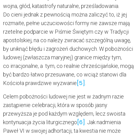
wojna, głód, katastrofy naturalne, prześladowania.
Do cieni jednak z pewnością można zaliczyć to, iż jej
rozmaite, pełne uczuciowości formy nie zawsze mają
rzetelne podparcie w Piśmie Świętym czy w Tradycji
apostolskiej, na co należy zwracać szczególną uwagę,
by uniknąć błędu i zagrożeń duchowych. W pobożności
ludowej (zwłaszcza maryjnej) granice między tym,
co irracjonalne, a tym, co realnie chrześcijańskie, mogą
być bardzo łatwo przesuwane, co wciąż stanowi dla
[5]
Kościoła prawdziwe wyzwanie
.
Celem pobożności ludowej nie jest w żadnym razie
zastąpienie celebracji, która w sposób jasny
przewyższa je pod każdym względem, lecz swoista
[6]
kontynuacja życia liturgicznego
. Jak nadmienia
Paweł VI w swojej adhortacji, ta kwestia nie może