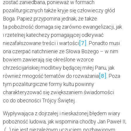
zostać zaniedbana, ponieważ w formach
pozaliturgicznych także kryje się człowieczy głód
Boga. Papież przypomina jednak, że także
ta pobożność domaga się zarówno ewangelizacji, jak
i rzetelnej katechezy pomagającej odkrywać
[7]
niezafałszowane treści i wartości
. Ponadto musi
ona czerpać natchnienie ze Słowa Bożego – w nim
bowiem zawierają się określone wzorce
chrześcijańskiej modlitwy będącej miłej Panu, jak
[8]
również mnogość tematów do rozważania
. Poza
tym pozaliturgiczne formy kultu powinny
charakteryzować się zwiększaniem świadomości
co do obecności Trójcy Świętej.
Wypływająca z dojrzałej i nieskażonej błędem wiary
pobożność ludowa, jak wspomina choćby Jan Paweł II,
„(…) nie jest niezależnym uczuciem, pozbawionym