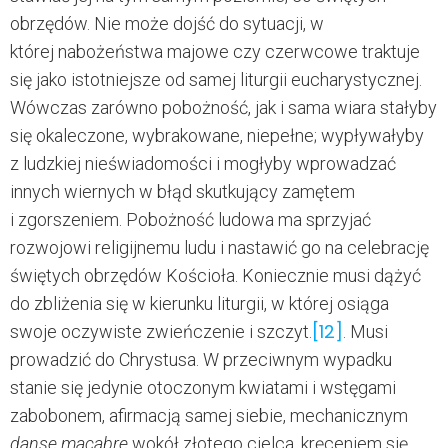
obrzędów. Nie może dojść do sytuacji, w
której nabożeństwa majowe czy czerwcowe traktuje
się jako istotniejsze od samej liturgii eucharystycznej.
Wówczas zarówno pobożność, jak i sama wiara stałyby
się okaleczone, wybrakowane, niepełne; wypływałyby
z ludzkiej nieświadomości i mogłyby wprowadzać
innych wiernych w błąd skutkujący zamętem
i zgorszeniem. Pobożność ludowa ma sprzyjać
rozwojowi religijnemu ludu i nastawić go na celebrację
świętych obrzędów Kościoła. Koniecznie musi dążyć
do zbliżenia się w kierunku liturgii, w której osiąga
[12]
swoje oczywiste zwieńczenie i szczyt.
. Musi
prowadzić do Chrystusa. W przeciwnym wypadku
stanie się jedynie otoczonym kwiatami i wstęgami
zabobonem, afirmacją samej siebie, mechanicznym
danse macabre
wokół złotego cielca, kręceniem się