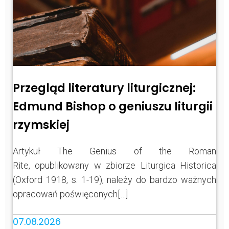
Przegląd literatury liturgicznej:
Edmund Bishop o geniuszu liturgii
rzymskiej
Artykuł The Genius of the Roman
Rite, opublikowany w zbiorze Liturgica Historica
(Oxford 1918, s. 1-19), należy do bardzo ważnych
opracowań poświęconych[…]
07.08.2026