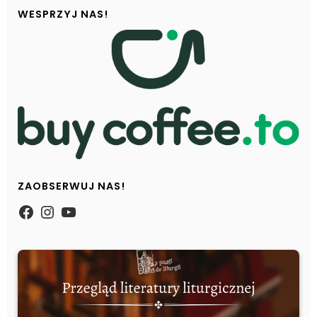
WESPRZYJ NAS!
ZAOBSERWUJ NAS!
https://www.facebook.com/Zpasjidol
Instagram
YouTube