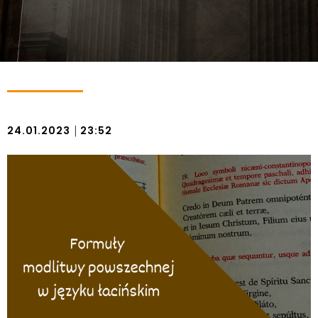
|
24.01.2023
23:52