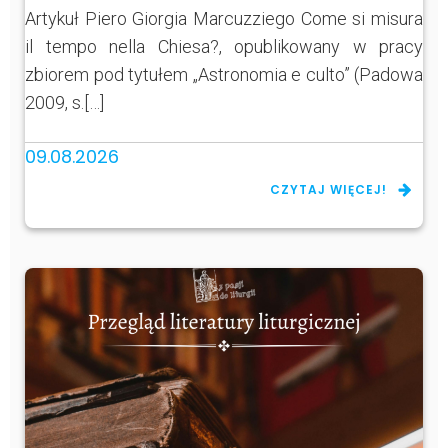
Artykuł Piero Giorgia Marcuzziego Come si misura
il tempo nella Chiesa?, opublikowany w pracy
zbiorem pod tytułem „Astronomia e culto” (Padowa
2009, s.[…]
09.08.2026
CZYTAJ WIĘCEJ!