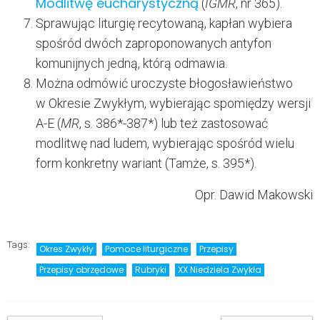
Modlitwę eucharystyczną
(
IGMR
, nr 365).
Sprawując liturgię recytowaną, kapłan wybiera
spośród dwóch zaproponowanych antyfon
komunijnych jedną, którą odmawia.
Można odmówić uroczyste błogosławieństwo
w Okresie Zwykłym, wybierając spomiędzy wersji
A-E (
MR
, s. 386*-387*) lub też zastosować
modlitwę nad ludem, wybierając spośród wielu
form konkretny wariant (Tamże, s. 395*).
Opr. Dawid Makowski
Tags:
Okres Zwykły
Pomoce liturgiczne
Przepisy
Przepisy obrzędowe
Rubryki
XX Niedziela Zwykła