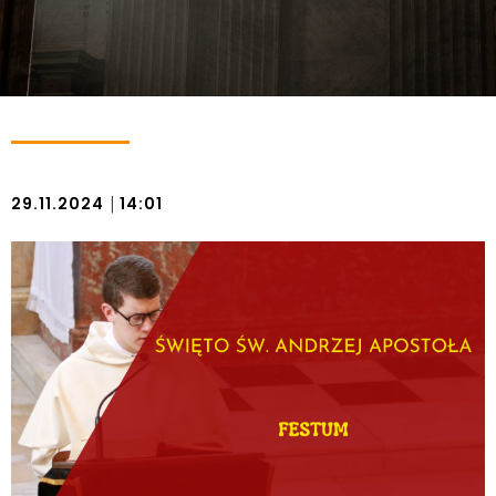
|
29.11.2024
14:01