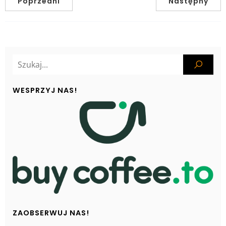
Poprzedni
Następny
WESPRZYJ NAS!
ZAOBSERWUJ NAS!