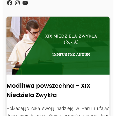
https://www.facebook.com/Zpasjidol
Instagram
YouTube
Modlitwa powszechna – XIX
Niedziela Zwykła
Pokładając całą swoją nadzieję w Panu i ufając
Jego życiodajnemu Słowu, wznieśmy przed Jego