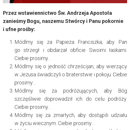
Przez wstawiennictwo Św. Andrzeja Apostoła
zanieśmy Bogu, naszemu Stwórcy i Panu pokornie
i ufne prośby:
Módlmy się za Papieża Franciszka, aby Pan
go strzegł i obdarzał obficie Swoimi łaskami.
Ciebie prosimy…
Módlmy się o jedność chrześcijan, aby wierzący
w Jezusa świadczyli o braterstwie i pokoju. Ciebie
prosimy…
Módlmy się za podróżujących, aby Bóg
szczęśliwie doprowadził ich do celu podróży.
Ciebie prosimy…
Módlmy się za zmarłych, aby dostąpili udziału
w życiu wiecznym. Ciebie prosimy…