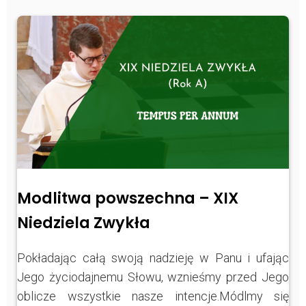
Modlitwa powszechna – XIX
Niedziela Zwykła
Pokładając całą swoją nadzieję w Panu i ufając
Jego życiodajnemu Słowu, wznieśmy przed Jego
oblicze wszystkie nasze intencje.Módlmy się