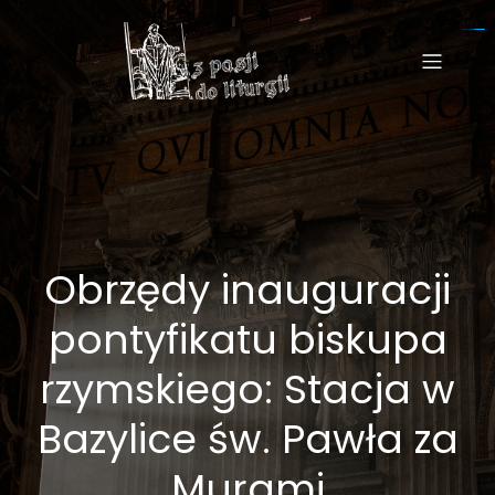
journal.stikesaisyogya.ac.id
uc3mun.anudi.org
link toto macau
situs toto togel
sangkarbet
sangkarbet
sangkarbet
sangkarbet
sangkarbet
sangkarbet
slot online
slot gacor
link togel
link togel
situs togel
situs togel
jacktoto
jacktoto
link slot
jacktoto
jacktoto
link slot
toto togel
jacktoto
jacktoto
link slot
situs slot
jacktoto
jacktoto
toto togel
toto togel
situs slot
jacktoto
jacktoto
toto slot
situs toto
situs toto
toto slot
situs toto
toto
Obrzędy inauguracji
pontyfikatu biskupa
rzymskiego: Stacja w
Bazylice św. Pawła za
Murami