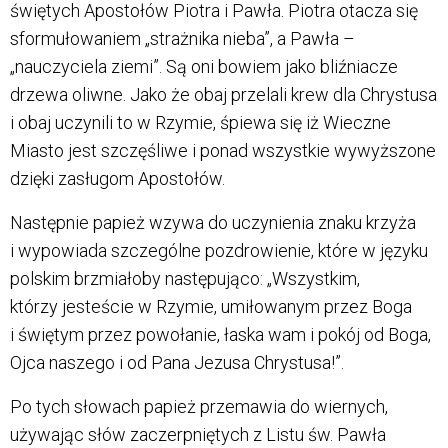
świętych Apostołów Piotra i Pawła. Piotra otacza się
sformułowaniem „strażnika nieba”, a Pawła –
„nauczyciela ziemi”. Są oni bowiem jako bliźniacze
drzewa oliwne. Jako że obaj przelali krew dla Chrystusa
i obaj uczynili to w Rzymie, śpiewa się iż Wieczne
Miasto jest szczęśliwe i ponad wszystkie wywyższone
dzięki zasługom Apostołów.
Następnie papież wzywa do uczynienia znaku krzyża
i wypowiada szczególne pozdrowienie, które w języku
polskim brzmiałoby następująco: „Wszystkim,
którzy jesteście w Rzymie, umiłowanym przez Boga
i świętym przez powołanie, łaska wam i pokój od Boga,
Ojca naszego i od Pana Jezusa Chrystusa!”.
Po tych słowach papież przemawia do wiernych,
używając słów zaczerpniętych z Listu św. Pawła