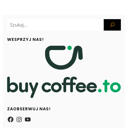
WESPRZYJ NAS!
ZAOBSERWUJ NAS!
https://www.facebook.com/Zpasjidol
Instagram
YouTube