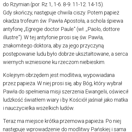
do Rzymian (por. Rz 1, 1-6. 8-9. 11-12. 14-15).
Gdy skończy, następuje chwila ciszy. Potem papież
okadza trofeum św. Pawła Apostoła, a schola śpiewa
antyfonę „Egregie doctor Paule” (wł. ,,Paolo, dottore
illustre”). W tej antyfonie prosi się św. Pawła,
znakomitego doktora, aby za jego przyczyną
postępowanie ludu było dobrze ukształtowane, a serca
wiernych wzniesione ku rzeczom niebieskim.
Kolejnym obrzędem jest modlitwa, wypowiadana
przez papieża. W niej prosi się, aby Bóg, który wybrał
Pawła do spełnienia misji szerzenia Ewangelii, oświecił
ludzkość światłem wiary i by Kościół jaśniał jako matka
i nauczycielka wszelkich ludów.
Teraz ma miejsce krótka przemowa papieża. Po niej
następuje wprowadzenie do modlitwy Pańskiej i sama