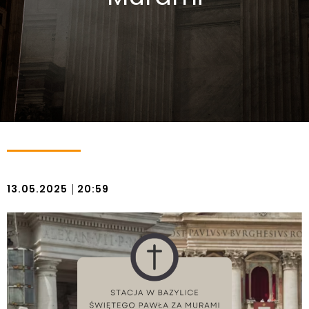
|
13.05.2025
20:59