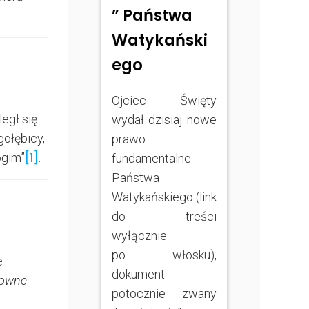
” Państwa
Watykański
ego
Ojciec Święty
egł się
wydał dzisiaj nowe
gołębicy,
prawo
[1]
ogim”
.
fundamentalne
Państwa
Watykańskiego (link
do treści
wyłącznie
po włosku),
e
dokument
downe
potocznie zwany