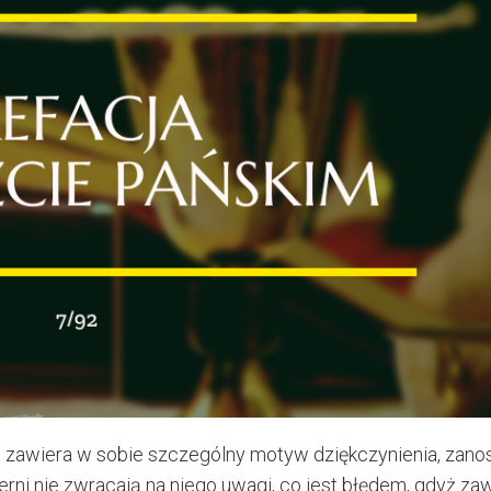
tóra zawiera w sobie szczególny motyw dziękczynienia, zan
ni nie zwracają na niego uwagi, co jest błędem, gdyż za