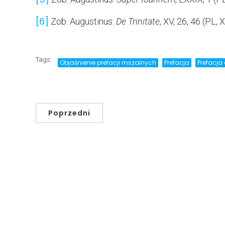
[6]
Zob. Augustinus:
De Trinitate
, XV, 26, 46 (PL, 
Tags:
Objaśnienie prefacji mszalnych
Prefacja
Prefacja 
Poprzedni