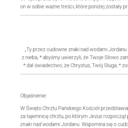
on w sobie ważne treści, które poniżej zostały pr
„Ty przez cudowne znaki nad wodami Jordanu *
z nieba, * abyśmy uwierzyli, że Twoje Słowo zam
* dał świadectwo, że Chrystus, Twój Sługa, * z
Objaśnienie:
W Święto Chrztu Pańskiego Kościół przedstawia n
za tajemnicę chrztu, po którym Jezus rozpoczął 
znaki nad wodami Jordanu
. Wspomina się o cudo