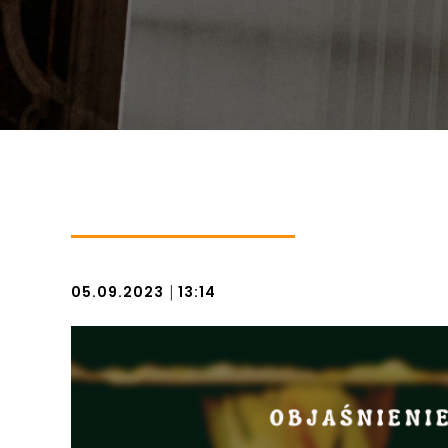
|
05.09.2023
13:14