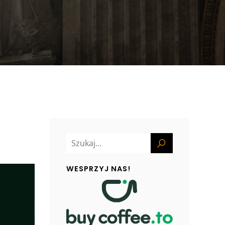
WESPRZYJ NAS!