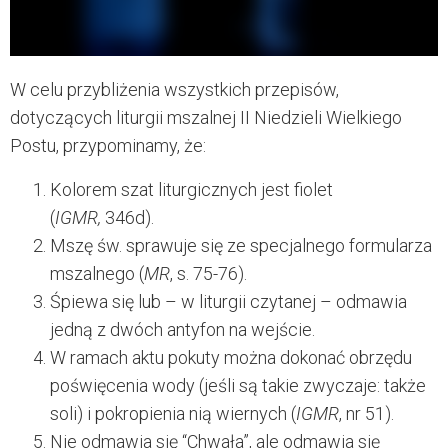
W celu przybliżenia wszystkich przepisów,
dotyczących liturgii mszalnej II Niedzieli Wielkiego
Postu, przypominamy, że:
Kolorem szat liturgicznych jest fiolet
(
IGMR
,
346d).
Mszę św. sprawuje się ze specjalnego formularza
mszalnego (
MR
, s. 75-76).
Śpiewa się lub – w liturgii czytanej – odmawia
jedną z dwóch antyfon na wejście.
W ramach aktu pokuty można dokonać obrzędu
poświęcenia wody (jeśli są takie zwyczaje: także
soli) i pokropienia nią wiernych (
IGMR
, nr 51).
Nie odmawia się “Chwała”, ale odmawia się