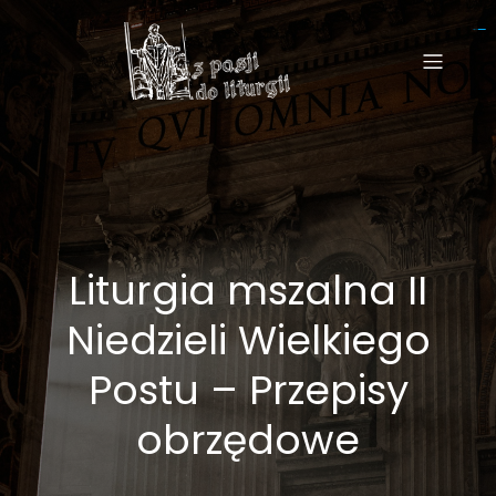
situs slot online
link togel
situs togel
jacktoto
situs slot
toto togel
jacktoto
slot resmi
jacktoto
jacktoto
toto togel
situs slot
jacktoto
jacktoto
situs slot
jacktoto
situs slot
link slot
link slot
jacktoto
jacktoto
jacktoto
toto slot
slot 4d
toto slot
situs toto
togel
toto
Liturgia mszalna II
Niedzieli Wielkiego
Postu – Przepisy
obrzędowe