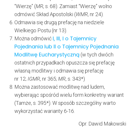
“Wierzę” (
MR
, s. 68). Zamiast “Wierzę” wolno
odmówić Skład Apostolski (
WMR
, nr 24).
Odmawia się drugą prefację na niedziele
Wielkiego Postu (nr 13).
I, III, I o Tajemnicy
Można odmówić
Pojednania lub II o Tajemnicy Pojednania
Modlitwę Eucharystyczną
(w tych dwóch
ostatnich przypadkach opuszcza się prefację
własną modlitwy i odmawia się prefację
nr 12;
IGMR
, nr 365;
MR
, s. 343*)
Można zastosować modlitwę nad ludem,
wybierając spośród wielu form konkretny wariant
(Tamże, s. 395*). W sposób szczególny warto
wykorzystać warianty 6-16.
Opr. Dawid Makowski