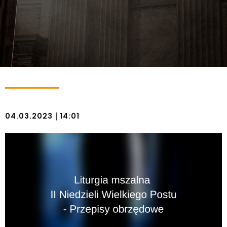
|
04.03.2023
14:01