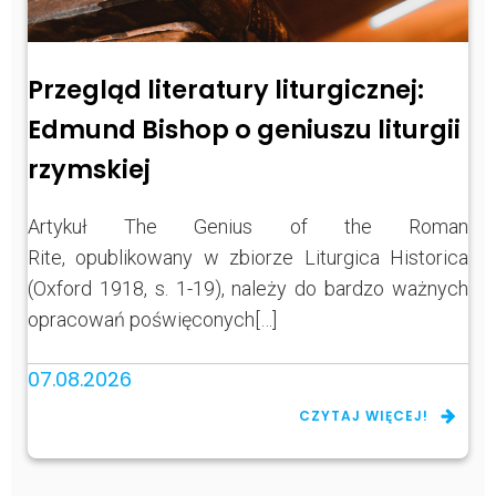
Przegląd literatury liturgicznej:
Edmund Bishop o geniuszu liturgii
rzymskiej
Artykuł The Genius of the Roman
Rite, opublikowany w zbiorze Liturgica Historica
(Oxford 1918, s. 1-19), należy do bardzo ważnych
opracowań poświęconych[…]
07.08.2026
CZYTAJ WIĘCEJ!