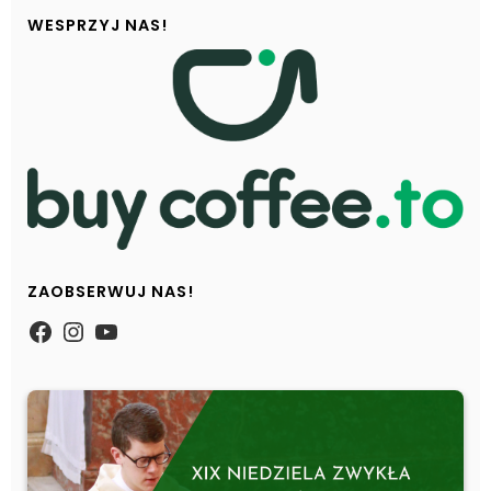
WESPRZYJ NAS!
ZAOBSERWUJ NAS!
https://www.facebook.com/Zpasjidol
Instagram
YouTube