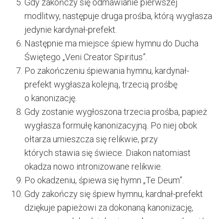
Gdy zakończy się odmawianie pierwszej
modlitwy, następuje druga prośba, którą wygłasza
jedynie kardynał-prefekt.
Następnie ma miejsce śpiew hymnu do Ducha
Świętego „Veni Creator Spiritus”.
Po zakończeniu śpiewania hymnu, kardynał-
prefekt wygłasza kolejną, trzecią prośbę
o kanonizację.
Gdy zostanie wygłoszona trzecia prośba, papież
wygłasza formułę kanonizacyjną. Po niej obok
ołtarza umieszcza się relikwie, przy
których stawia się świece. Diakon natomiast
okadza nowo intronizowane relikwie.
Po okadzeniu, śpiewa się hymn „Te Deum”.
Gdy zakończy się śpiew hymnu, kardnał-prefekt
dziękuje papieżowi za dokonaną kanonizację,