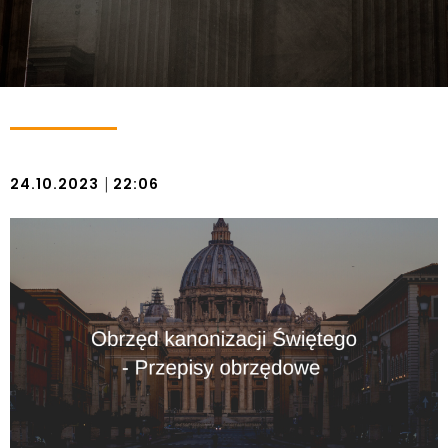
|
24.10.2023
22:06