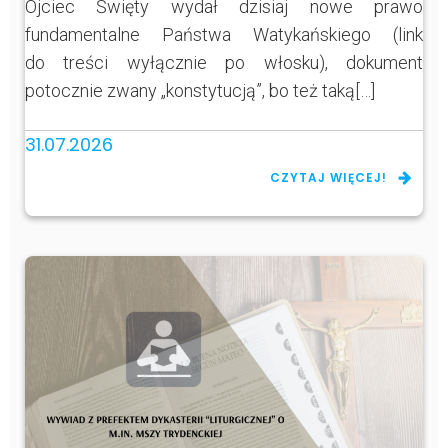
Ojciec Święty wydał dzisiaj nowe prawo
fundamentalne Państwa Watykańskiego (link
do treści wyłącznie po włosku), dokument
potocznie zwany „konstytucją”, bo też taką[…]
31.07.2026
CZYTAJ WIĘCEJ!