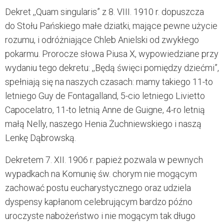
Dekret ,,Quam singularis” z 8. VIII. 1910 r. dopuszcza
do Stołu Pańskiego małe dziatki, mające pewne użycie
rozumu, i odróżniające Chleb Anielski od zwykłego
pokarmu. Prorocze słowa Piusa X, wypowiedziane przy
wydaniu tego dekretu: ,,Będą święci pomiędzy dziećmi”,
spełniają się na naszych czasach: mamy takiego 11-to
letniego Guy de Fontagalland, 5-cio letniego Livietto
Capocelatro, 11-to letnią Anne de Guigne, 4-ro letnią
małą Nelly, naszego Henia Żuchniewskiego i naszą
Lenkę Dąbrowską.
Dekretem 7. XII. 1906 r. papież pozwala w pewnych
wypadkach na Komunię św. chorym nie mogącym
zachować postu eucharystycznego oraz udziela
dyspensy kapłanom celebrującym bardzo późno
uroczyste nabożeństwo i nie mogącym tak długo