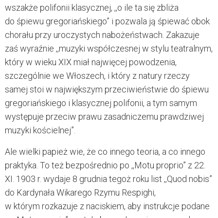
wszakże polifonii klasycznej, ,,o ile ta się zbliża
do śpiewu gregoriańskiego” i pozwala ją śpiewać obok
chorału przy uroczystych nabożeństwach. Zakazuje
zaś wyraźnie ,,muzyki współczesnej w stylu teatralnym,
który w wieku XIX miał najwięcej powodzenia,
szczególnie we Włoszech, i który z natury rzeczy
samej stoi w największym przeciwieństwie do śpiewu
gregoriańskiego i klasycznej polifonii, a tym samym
występuje przeciw prawu zasadniczemu prawdziwej
muzyki kościelnej”.
Ale wielki papież wie, że co innego teoria, a co innego
praktyka. To też bezpośrednio po ,,Motu proprio” z 22.
XI. 1903 r. wydaje 8 grudnia tegoż roku list ,,Quod nobis”
do Kardynała Wikarego Rzymu Respighi,
w którym rozkazuje z naciskiem, aby instrukcje podane