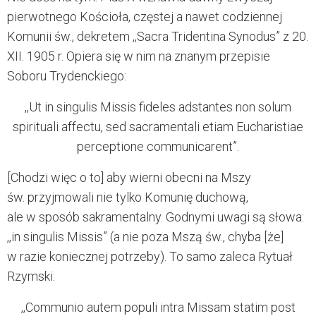
pierwotnego Kościoła, częstej a nawet codziennej
Komunii św., dekretem ,,Sacra Tridentina Synodus” z 20.
XII. 1905 r. Opiera się w nim na znanym przepisie
Soboru Trydenckiego:
,,Ut in singulis Missis fideles adstantes non solum
spirituali affectu, sed sacramentali etiam Eucharistiae
perceptione communicarent”.
[Chodzi więc o to] aby wierni obecni na Mszy
św. przyjmowali nie tylko Komunię duchową,
ale w sposób sakramentalny. Godnymi uwagi są słowa:
,,in singulis Missis” (a nie poza Mszą św., chyba [że]
w razie koniecznej potrzeby). To samo zaleca Rytuał
Rzymski:
,,Communio autem populi intra Missam statim post