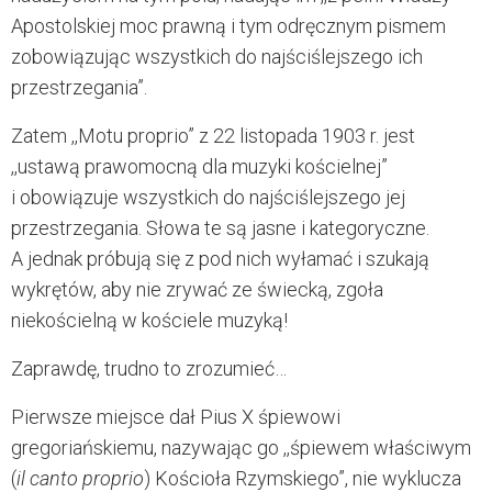
Apostolskiej moc prawną i tym odręcznym pismem
zobowiązując wszystkich do najściślejszego ich
przestrzegania”.
Zatem ,,Motu proprio” z 22 listopada 1903 r. jest
,,ustawą prawomocną dla muzyki kościelnej”
i obowiązuje wszystkich do najściślejszego jej
przestrzegania. Słowa te są jasne i kategoryczne.
A jednak próbują się z pod nich wyłamać i szukają
wykrętów, aby nie zrywać ze świecką, zgoła
niekościelną w kościele muzyką!
Zaprawdę, trudno to zrozumieć…
Pierwsze miejsce dał Pius X śpiewowi
gregoriańskiemu, nazywając go ,,śpiewem właściwym
(
il canto proprio
) Kościoła Rzymskiego”, nie wyklucza