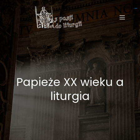
pendidikan farmasi
slot online
slot online
link togel
situs gacor
toto togel
jacktoto
jacktoto
jacktoto
toto togel
jacktoto
jacktoto
jacktoto
jacktoto
jacktoto
kawi898
situs slot
link slot
link slot
toto togel
jacktoto
jacktoto
jacktoto
toto togel
toto togel
situs toto
situs toto
situs toto
toto slot
toto slot
togel
Papieże XX wieku a
liturgia