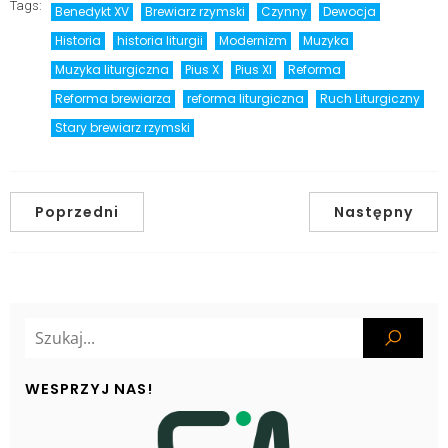
Tags:
Benedykt XV
Brewiarz rzymski
Czynny
Dewocja
Historia
historia liturgii
Modernizm
Muzyka
Muzyka liturgiczna
Pius X
Pius XI
Reforma
Reforma brewiarza
reforma liturgiczna
Ruch Liturgiczny
Stary brewiarz rzymski
Poprzedni
Następny
WESPRZYJ NAS!