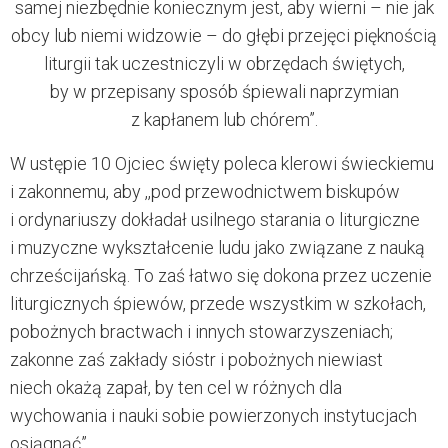
samej niezbędnie koniecznym jest, aby wierni – nie jak
obcy lub niemi widzowie – do głębi przejęci pięknością
liturgii tak uczestniczyli w obrzędach świętych,
by w przepisany sposób śpiewali naprzymian
z kapłanem lub chórem”.
W ustępie 10 Ojciec święty poleca klerowi świeckiemu
i zakonnemu, aby ,,pod przewodnictwem biskupów
i ordynariuszy dokładał usilnego starania o liturgiczne
i muzyczne wykształcenie ludu jako związane z nauką
chrześcijańską. To zaś łatwo się dokona przez uczenie
liturgicznych śpiewów, przede wszystkim w szkołach,
pobożnych bractwach i innych stowarzyszeniach;
zakonne zaś zakłady sióstr i pobożnych niewiast
niech okażą zapał, by ten cel w różnych dla
wychowania i nauki sobie powierzonych instytucjach
osiągnąć”.