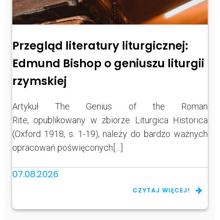
Przegląd literatury liturgicznej:
Edmund Bishop o geniuszu liturgii
rzymskiej
Artykuł The Genius of the Roman
Rite, opublikowany w zbiorze Liturgica Historica
(Oxford 1918, s. 1-19), należy do bardzo ważnych
opracowań poświęconych[…]
07.08.2026
CZYTAJ WIĘCEJ!