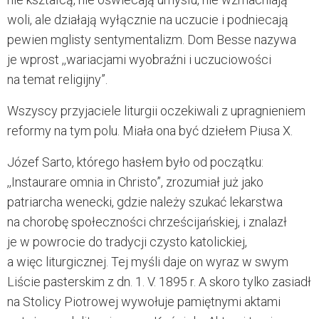
woli, ale działają wyłącznie na uczucie i podniecają
pewien mglisty sentymentalizm. Dom Besse nazywa
je wprost ,,wariacjami wyobraźni i uczuciowości
na temat religijny”.
Wszyscy przyjaciele liturgii oczekiwali z upragnieniem
reformy na tym polu. Miała ona być dziełem Piusa X.
Józef Sarto, którego hasłem było od początku:
,,Instaurare omnia in Christo”, zrozumiał już jako
patriarcha wenecki, gdzie należy szukać lekarstwa
na chorobę społeczności chrześcijańskiej, i znalazł
je w powrocie do tradycji czysto katolickiej,
a więc liturgicznej. Tej myśli daje on wyraz w swym
Liście pasterskim z dn. 1. V. 1895 r. A skoro tylko zasiadł
na Stolicy Piotrowej wywołuje pamiętnymi aktami