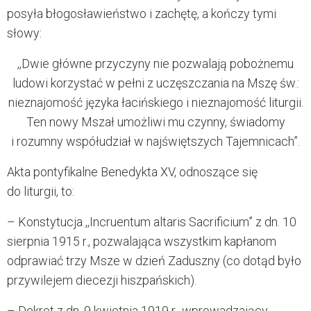
posyła błogosławieństwo i zachętę, a kończy tymi
słowy:
,,Dwie główne przyczyny nie pozwalają pobożnemu
ludowi korzystać w pełni z uczęszczania na Mszę św.:
nieznajomość języka łacińskiego i nieznajomość liturgii.
Ten nowy Mszał umożliwi mu czynny, świadomy
i rozumny współudział w najświętszych Tajemnicach”.
Akta pontyfikalne Benedykta XV, odnoszące się
do liturgii, to:
– Konstytucja ,,Incruentum altaris Sacrificium” z dn. 10
sierpnia 1915 r., pozwalająca wszystkim kapłanom
odprawiać trzy Msze w dzień Zaduszny (co dotąd było
przywilejem diecezji hiszpańskich).
– Dekret z dn. 9 kwietnia 1919 r., wprowadzający