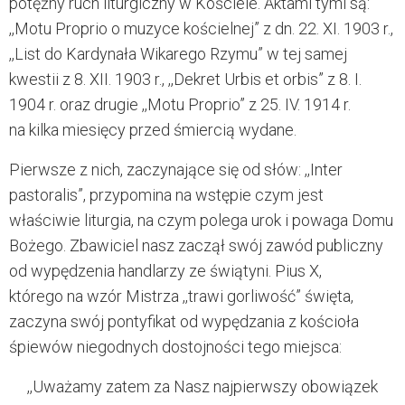
potężny ruch liturgiczny w Kościele. Aktami tymi są:
,,Motu Proprio o muzyce kościelnej” z dn. 22. XI. 1903 r.,
,,List do Kardynała Wikarego Rzymu” w tej samej
kwestii z 8. XII. 1903 r., ,,Dekret Urbis et orbis” z 8. I.
1904 r. oraz drugie ,,Motu Proprio” z 25. IV. 1914 r.
na kilka miesięcy przed śmiercią wydane.
Pierwsze z nich, zaczynające się od słów: ,,Inter
pastoralis”, przypomina na wstępie czym jest
właściwie liturgia, na czym polega urok i powaga Domu
Bożego. Zbawiciel nasz zaczął swój zawód publiczny
od wypędzenia handlarzy ze świątyni. Pius X,
którego na wzór Mistrza ,,trawi gorliwość” święta,
zaczyna swój pontyfikat od wypędzania z kościoła
śpiewów niegodnych dostojności tego miejsca:
,,Uważamy zatem za Nasz najpierwszy obowiązek