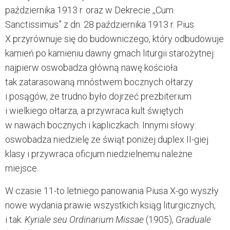
października 1913 r. oraz w Dekrecie ,,Cum
Sanctissimus” z dn. 28 października 1913 r. Pius
X przyrównuje się do budowniczego, który odbudowuje
kamień po kamieniu dawny gmach liturgii starożytnej:
najpierw oswobadza główną nawę kościoła
tak zatarasowaną mnóstwem bocznych ołtarzy
i posągów, że trudno było dojrzeć prezbiterium
i wielkiego ołtarza, a przywraca kult świętych
w nawach bocznych i kapliczkach. Innymi słowy:
oswobadza niedzielę ze świąt poniżej duplex II-giej
klasy i przywraca oficjum niedzielnemu należne
miejsce.
W czasie 11-to letniego panowania Piusa X-go wyszły
nowe wydania prawie wszystkich ksiąg liturgicznych,
i tak:
Kyriale seu Ordinarium Missae
(1905),
Graduale