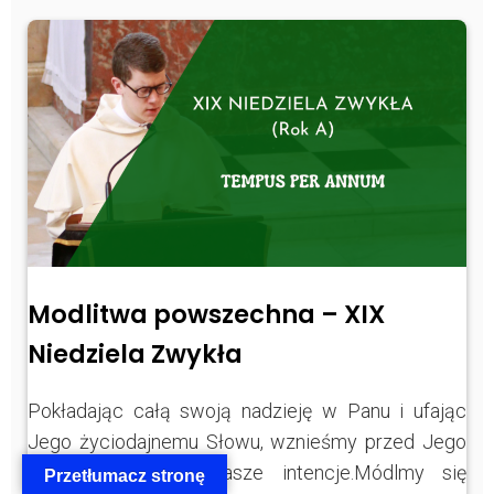
Modlitwa powszechna – XIX
Niedziela Zwykła
Pokładając całą swoją nadzieję w Panu i ufając
Jego życiodajnemu Słowu, wznieśmy przed Jego
oblicze wszystkie nasze intencje.Módlmy się
Przetłumacz stronę