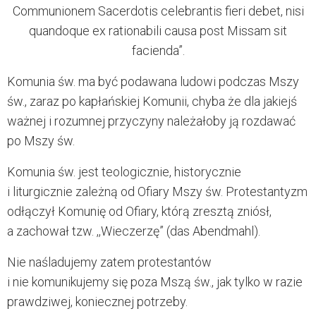
Communionem Sacerdotis celebrantis fieri debet, nisi
quandoque ex rationabili causa post Missam sit
facienda”.
Komunia św. ma być podawana ludowi podczas Mszy
św., zaraz po kapłańskiej Komunii, chyba że dla jakiejś
ważnej i rozumnej przyczyny należałoby ją rozdawać
po Mszy św.
Komunia św. jest teologicznie, historycznie
i liturgicznie zależną od Ofiary Mszy św. Protestantyzm
odłączył Komunię od Ofiary, którą zresztą zniósł,
a zachował tzw. ,,Wieczerzę” (das Abendmahl).
Nie naśladujemy zatem protestantów
i nie komunikujemy się poza Mszą św., jak tylko w razie
prawdziwej, koniecznej potrzeby.