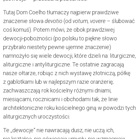
Tutaj Dom Coelho tłumaczy najpierw prawdziwe
znaczenie słowa
devotio
(od
votum, vovere
– ślubować
coś komuś). Potem mówi, że obok prawdziwej
dewocji-pobożności (po polsku to piękne słowo
przybrało niestety pewne ujemne znaczenie)
namnożyło się wiele dewocji, które dzieli na: liturgiczne,
aliturgiczne i antyliturgiczne. Te ostatnie zagracają
nasze ołtarze, robiąc z nich wystawę złotniczą, półkę
z gablotkami lub w najlepszym razie oranżerię;
zachwaszczają rok kościelny różnymi dniami,
miesiącami, rocznicami i obchodami tak, że linie
architektoniczne roku kościelnego giną w powodzi tych
aliturgicznych uroczystości.
Te ,,dewocje” nie nawracają dusz, nie uczą ich,
nie kształcą, nie oświecają umysłu, nie wzmacniają