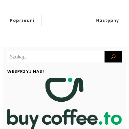
Poprzedni
Następny
WESPRZYJ NAS!