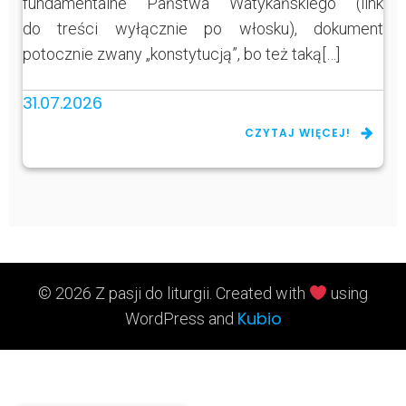
fundamentalne Państwa Watykańskiego (link
do treści wyłącznie po włosku), dokument
potocznie zwany „konstytucją”, bo też taką[…]
31.07.2026
CZYTAJ WIĘCEJ!
© 2026 Z pasji do liturgii. Created with
using
Kubio
WordPress and