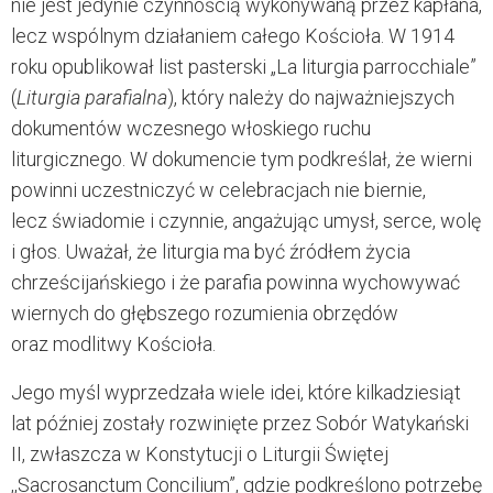
nie jest jedynie czynnością wykonywaną przez kapłana,
lecz wspólnym działaniem całego Kościoła. W 1914
roku opublikował list pasterski „La liturgia parrocchiale”
(
Liturgia parafialna
), który należy do najważniejszych
dokumentów wczesnego włoskiego ruchu
liturgicznego. W dokumencie tym podkreślał, że wierni
powinni uczestniczyć w celebracjach nie biernie,
lecz świadomie i czynnie, angażując umysł, serce, wolę
i głos. Uważał, że liturgia ma być źródłem życia
chrześcijańskiego i że parafia powinna wychowywać
wiernych do głębszego rozumienia obrzędów
oraz modlitwy Kościoła.
Jego myśl wyprzedzała wiele idei, które kilkadziesiąt
lat później zostały rozwinięte przez
Sobór Watykański
II
, zwłaszcza w Konstytucji o Liturgii Świętej
,,Sacrosanctum Concilium”, gdzie podkreślono potrzebę