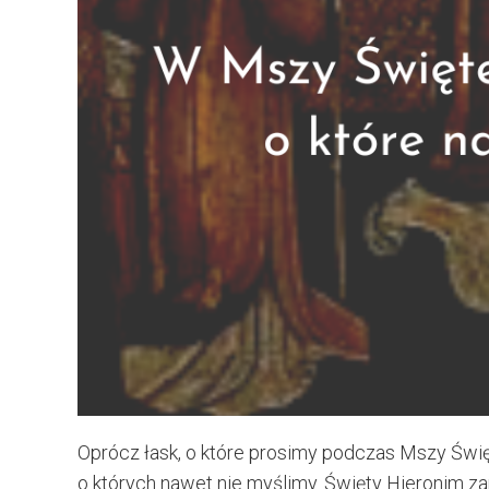
Oprócz łask, o które prosimy podczas Mszy Świę
o których nawet nie myślimy. Święty Hieronim z