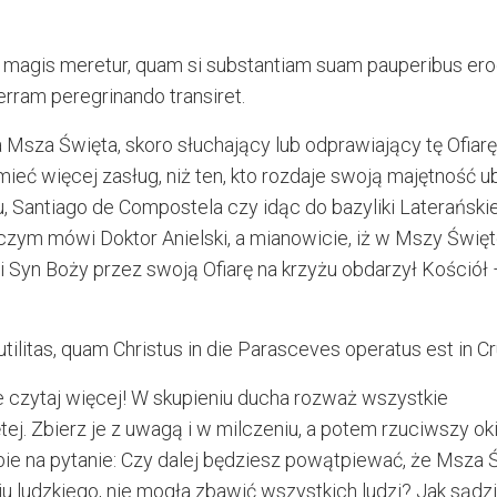
 magis meretur, quam si substantiam suam pauperibus ero
erram peregrinando transiret.
 Msza Święta, skoro słuchający lub odprawiający tę Ofiarę
ieć więcej zasług, niż ten, kto rozdaje swoją majętność 
 Santiago de Compostela czy idąc do bazyliki Laterańskie
o czym mówi Doktor Anielski, a mianowicie, iż w Mszy Święt
mi Syn Boży przez swoją Ofiarę na krzyżu obdarzył Kościół
utilitas, quam Christus in die Parasceves operatus est in C
nie czytaj więcej! W skupieniu ducha rozważ wszystkie
ej. Zbierz je z uwagą i w milczeniu, a potem rzuciwszy o
e na pytanie: Czy dalej będziesz powątpiewać, że Msza Ś
u ludzkiego, nie mogła zbawić wszystkich ludzi? Jak sądzi