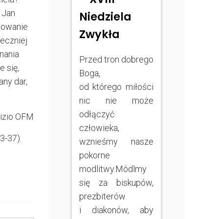
 Jan
Niedziela
nowanie
Zwykła
teczniej
nania
Przed tron dobrego
 się,
Boga,
any dar,
od którego miłości
nic nie może
odłączyć
rizio OFM
człowieka,
3-37).
wznieśmy nasze
pokorne
modlitwy.Módlmy
się za biskupów,
prezbiterów
i diakonów, aby