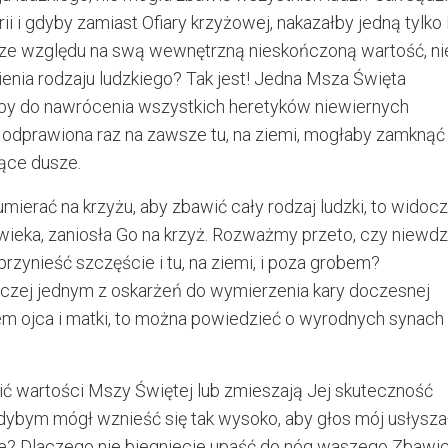
ii i gdyby zamiast Ofiary krzyżowej, nakazałby jedną tylk
 ze względu na swą wewnętrzną nieskończoną wartość, ni
enia rodzaju ludzkiego? Tak jest! Jedna Msza Święta
y do nawrócenia wszystkich heretyków niewiernych
 odprawiona raz na zawsze tu, na ziemi, mogłaby zamkną
iące dusze.
umierać na krzyżu, aby zbawić cały rodzaj ludzki, to widocz
owieka, zaniosła Go na krzyż. Rozważmy przeto, czy niewd
rzynieść szczęście i tu, na ziemi, i poza grobem?
raczej jednym z oskarżeń do wymierzenia kary doczesnej
 ojca i matki, to można powiedzieć o wyrodnych synach
enić wartości Mszy Świętej lub zmieszają Jej skuteczność
 gdybym mógł wznieść się tak wysoko, aby głos mój usłysza
cie? Dlaczego nie biegniecie upaść do nóg waszego Zbawic