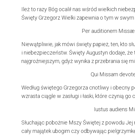
Ileż to razy Bóg ocalił nas wśród wielkich nieb
Święty Grzegorz Wielki zapewnia o tym w swym 
Per auditionem Missæ h
Niewątpliwie, jak mówi święty papież, ten, kto sł
i niebezpieczeństw. Święty Augustyn dodaje, że 
najgroźniejszym, gdyż wynika z przebrania się m
Qui Missam devote 
Według świętego Grzegorza cnotliwy i obecny po
wzrasta ciągle w zasługi i łaski, które czynią g
Iustus audiens Mis
Słuchając pobożnie Mszy Świętej z powodu Jej n
cały majątek ubogim czy odbywając pielgrzymkę