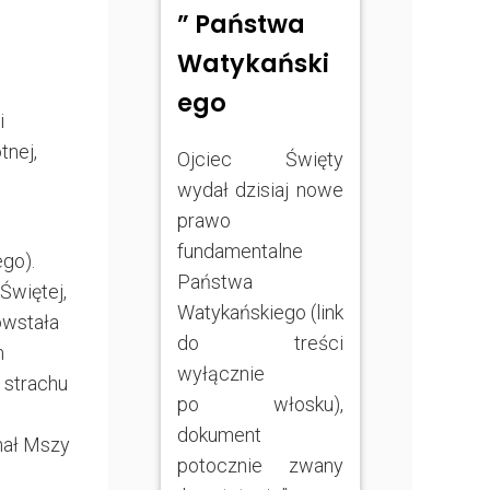
” Państwa
Watykański
ego
i
tnej,
Ojciec Święty
wydał dzisiaj nowe
prawo
fundamentalne
ego).
Państwa
Świętej,
Watykańskiego (link
owstała
do treści
m
wyłącznie
e strachu
po włosku),
dokument
chał Mszy
potocznie zwany