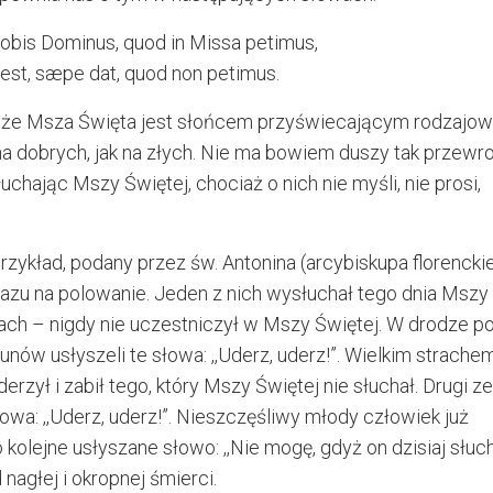
obis Dominus, quod in Missa petimus,
est, sæpe dat, quod non petimus.
że Msza Święta jest słońcem przyświecającym rodzajow
a dobrych, jak na złych. Nie ma bowiem duszy tak przewro
chając Mszy Świętej, chociaż o nich nie myśli, nie prosi,
zykład, podany przez św. Antonina (arcybiskupa florencki
azu na polowanie. Jeden z nich wysłuchał tego dnia Mszy 
hach – nigdy nie uczestniczył w Mszy Świętej. W drodze p
unów usłyszeli te słowa: ,,Uderz, uderz!”. Wielkim strache
erzył i zabił tego, który Mszy Świętej nie słuchał. Drugi z
łowa: ,,Uderz, uderz!”. Nieszczęśliwy młody człowiek już
 kolejne usłyszane słowo: ,,Nie mogę, gdyż on dzisiaj słu
agłej i okropnej śmierci.