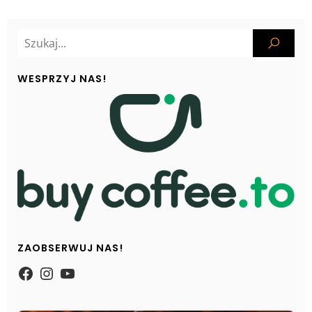
WESPRZYJ NAS!
ZAOBSERWUJ NAS!
https://www.facebook.com/Zpasjidol
Instagram
YouTube