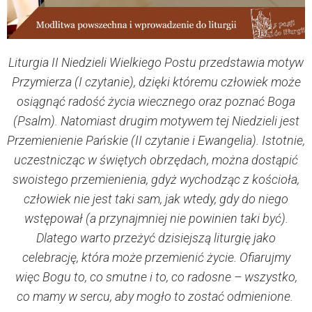
Liturgia II Niedzieli Wielkiego Postu przedstawia motyw
Przymierza (I czytanie), dzięki któremu człowiek może
osiągnąć radość życia wiecznego oraz poznać Boga
(Psalm). Natomiast drugim motywem tej Niedzieli jest
Przemienienie Pańskie (II czytanie i Ewangelia). Istotnie,
uczestnicząc w świętych obrzędach, można dostąpić
swoistego przemienienia, gdyż wychodząc z kościoła,
człowiek nie jest taki sam, jak wtedy, gdy do niego
wstępował (a przynajmniej nie powinien taki być).
Dlatego warto przeżyć dzisiejszą liturgię jako
celebrację, która może przemienić życie. Ofiarujmy
więc Bogu to, co smutne i to, co radosne – wszystko,
co mamy w sercu, aby mogło to zostać odmienione.