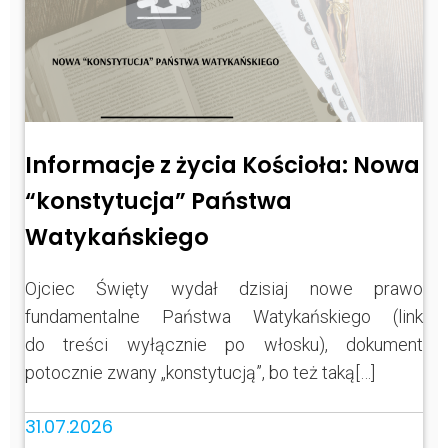
Informacje z życia Kościoła: Nowa
“konstytucja” Państwa
Watykańskiego
Ojciec Święty wydał dzisiaj nowe prawo
fundamentalne Państwa Watykańskiego (link
do treści wyłącznie po włosku), dokument
potocznie zwany „konstytucją”, bo też taką[…]
31.07.2026