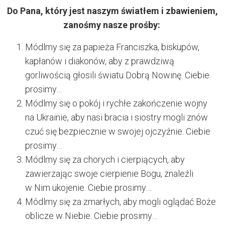
Do Pana, który jest naszym światłem i zbawieniem,
zanośmy nasze prośby:
Módlmy się za papieża Franciszka, biskupów,
kapłanów i diakonów, aby z prawdziwą
gorliwością głosili światu Dobrą Nowinę. Ciebie
prosimy…
Módlmy się o pokój i rychłe zakończenie wojny
na Ukrainie, aby nasi bracia i siostry mogli znów
czuć się bezpiecznie w swojej ojczyźnie. Ciebie
prosimy…
Módlmy się za chorych i cierpiących, aby
zawierzając swoje cierpienie Bogu, znaleźli
w Nim ukojenie. Ciebie prosimy…
Módlmy się za zmarłych, aby mogli oglądać Boże
oblicze w Niebie. Ciebie prosimy…