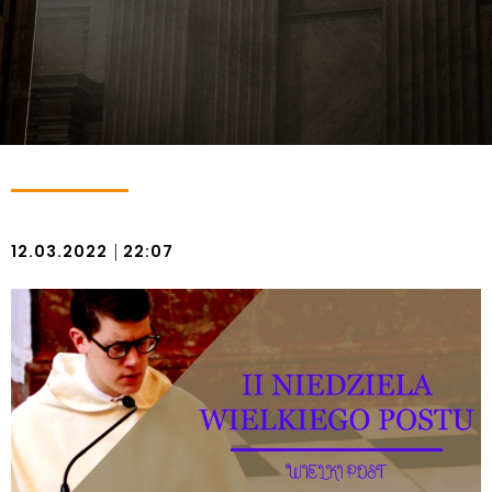
|
12.03.2022
22:07