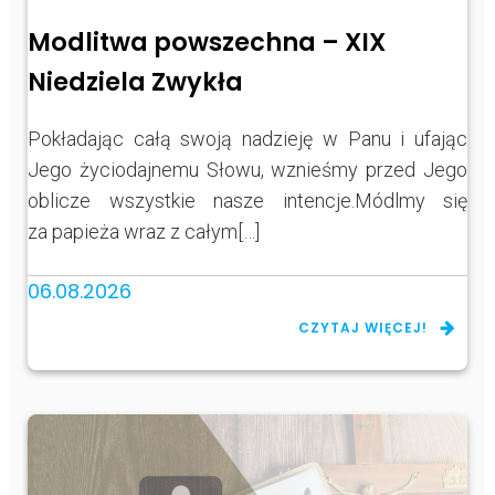
Modlitwa powszechna – XIX
Niedziela Zwykła
Pokładając całą swoją nadzieję w Panu i ufając
Jego życiodajnemu Słowu, wznieśmy przed Jego
oblicze wszystkie nasze intencje.Módlmy się
za papieża wraz z całym[…]
06.08.2026
CZYTAJ WIĘCEJ!