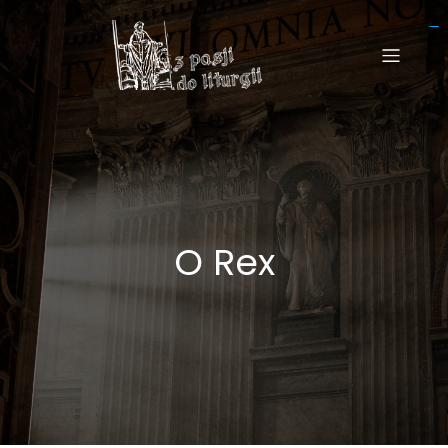
situs toto macau
situs toto togel
bandar togel
link toto togel
slot gacor 4d
slot online
link togel
slot gacor
slot gacor
link togel
situs togel
situs gacor
slot gacor
link togel
situs gacor
slot gacor
toto togel
jacktoto
jacktoto
jacktoto
toto togel
situs slot
toto togel
jacktoto
link slot
toto togel
situs slot
kawi898
situs slot
situs toto
toto slot
situs toto
situs toto
situs toto
slot
O Rex