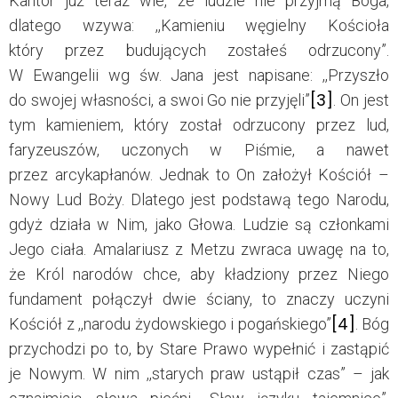
Kantor już teraz wie, że ludzie nie przyjmą Boga,
dlatego wzywa: ,,Kamieniu węgielny Kościoła
który przez budujących zostałeś odrzucony”.
W Ewangelii wg św. Jana jest napisane: ,,Przyszło
[3]
do swojej własności, a swoi Go nie przyjęli”
. On jest
tym kamieniem, który został odrzucony przez lud,
faryzeuszów, uczonych w Piśmie, a nawet
przez arcykapłanów. Jednak to On założył Kościół –
Nowy Lud Boży. Dlatego jest podstawą tego Narodu,
gdyż działa w Nim, jako Głowa. Ludzie są członkami
Jego ciała. Amalariusz z Metzu zwraca uwagę na to,
że Król narodów chce, aby kładziony przez Niego
fundament połączył dwie ściany, to znaczy uczyni
[4]
Kościół z ,,narodu żydowskiego i pogańskiego”
. Bóg
przychodzi po to, by Stare Prawo wypełnić i zastąpić
je Nowym. W nim ,,starych praw ustąpił czas” – jak