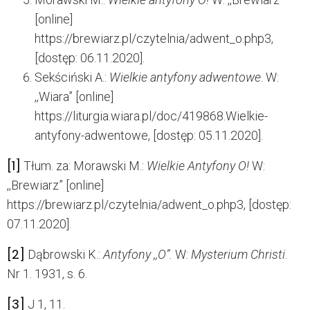
[online]
https://brewiarz.pl/czytelnia/adwent_o.php3,
[dostęp: 06.11.2020].
Sekściński A.:
Wielkie antyfony adwentowe
. W:
,,Wiara” [online]
https://liturgia.wiara.pl/doc/419868.Wielkie-
antyfony-adwentowe, [dostęp: 05.11.2020].
[1]
Tłum. za: Morawski M.:
Wielkie Antyfony O!
W:
,,Brewiarz” [online]
https://brewiarz.pl/czytelnia/adwent_o.php3, [dostęp:
07.11.2020].
[2]
Dąbrowski K.:
Antyfony ,,O”.
W:
Mysterium Christi
.
Nr 1. 1931, s. 6.
[3]
J 1, 11.