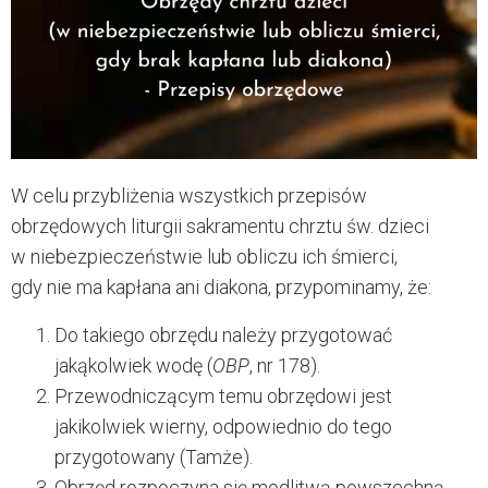
W celu przybliżenia wszystkich przepisów
obrzędowych liturgii sakramentu chrztu św. dzieci
w niebezpieczeństwie lub obliczu ich śmierci,
gdy nie ma kapłana ani diakona, przypominamy, że:
Do takiego obrzędu należy przygotować
jakąkolwiek wodę (
OBP
, nr 178).
Przewodniczącym temu obrzędowi jest
jakikolwiek wierny, odpowiednio do tego
przygotowany (Tamże).
Obrzęd rozpoczyna się modlitwą powszechną,