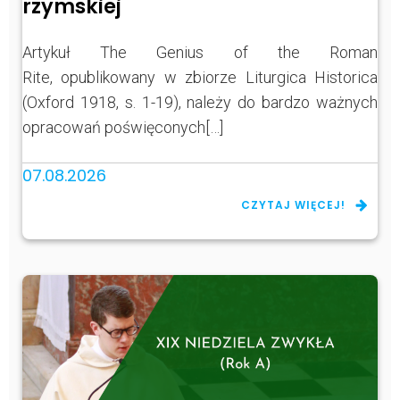
rzymskiej
Artykuł The Genius of the Roman
Rite, opublikowany w zbiorze Liturgica Historica
(Oxford 1918, s. 1-19), należy do bardzo ważnych
opracowań poświęconych[…]
07.08.2026
CZYTAJ WIĘCEJ!