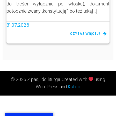
do treści wyłącznie po włosku), dokument
potocznie zwany „konstytucją”, bo też taką[…]
31.07.2026
CZYTAJ WIĘCEJ!
© 2026 Z pasji do liturgii. Created with
using
Kubio
WordPress and