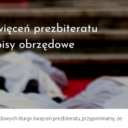
owych liturgii święceń prezbiteratu, przypominamy, że: