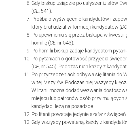
Gdy biskup usiądzie po usłyszeniu słów Ew
(
CE
, 541).
Prośba o wyświęcenie kandydatów i zapewn
który brał udział w formacji kandydatów (
D
Po upewnieniu się przez biskupa w kwesti
homilię (
CE
, nr 543).
Po homilii biskup zadaje kandydatom pytani
Po pytaniach o gotowość przyjęcia święceń
(
CE
, nr 545). Podczas nich każdy z kandyda
Po przyrzeczeniach odbywa się litania do 
w tej Mszy św. Podczas niej wszyscy klęczą
W litanii można dodać wezwania dostosowa
miejscu lub patronów osób przyjmujących ś
kandydaci leżą na posadzce.
Po litanii powstaje jedynie szafarz święceń
Gdy wszyscy powstaną, każdy z kandydatów