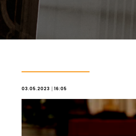
|
03.05.2023
16:05