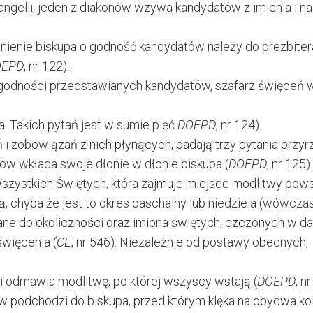
angelii, jeden z diakonów wzywa kandydatów z imienia i n
ienie biskupa o godność kandydatów należy do prezbiter
OEPD
, nr 122).
i godności przedstawianych kandydatów, szafarz święceń 
a. Takich pytań jest w sumie pięć
DOEPD
, nr 124).
 i zobowiązań z nich płynących, padają trzy pytania przy
tów wkłada swoje dłonie w dłonie biskupa (
DOEPD
, nr 125).
Wszystkich Świętych, która zajmuje miejsce modlitwy pow
, chyba że jest to okres paschalny lub niedziela (wówczas
ne do okoliczności oraz imiona świętych, czczonych w d
więcenia (
CE
, nr 546). Niezależnie od postawy obecnych,
 i odmawia modlitwę, po której wszyscy wstają (
DOEPD
, n
 podchodzi do biskupa, przed którym klęka na obydwa kol