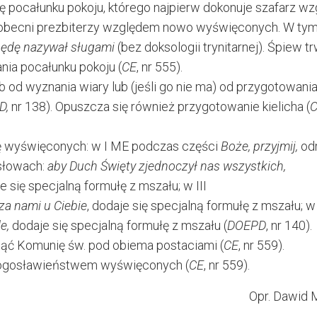
się pocałunku pokoju, którego najpierw dokonuje szafarz w
e) obecni prezbiterzy względem nowo wyświęconych. W tym
będę nazywał sługami
(bez doksologii trynitarnej). Śpiew t
ia pocałunku pokoju (
CE
, nr 555).
od wyznania wiary lub (jeśli go nie ma) od przygotowania
D,
nr 138). Opuszcza się również przygotowanie kielicha (
ę wyświęconych: w I ME podczas części
Boże, przyjmij,
od
 słowach:
aby Duch Święty zjednoczył nas wszystkich,
e się specjalną formułę z mszału; w III
za nami u Ciebie
, dodaje się specjalną formułę z mszału; w
le,
dodaje się specjalną formułę z mszału (
DOEPD
, nr 140).
ąć Komunię św. pod obiema postaciami (
CE
, nr 559).
łogosławieństwem wyświęconych (
CE
, nr 559).
Opr. Dawid 