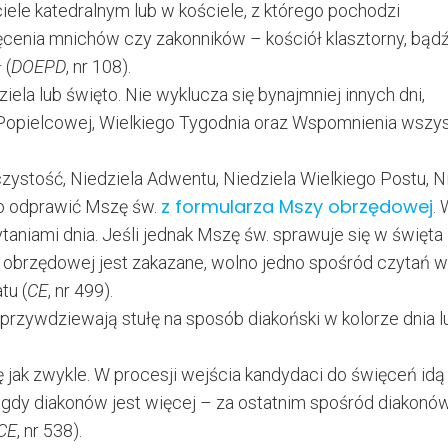
ele katedralnym lub w kościele, z którego pochodzi
cenia mnichów czy zakonników – kościół klasztorny, bąd
 (
DOEPD
, nr 108).
ela lub święto. Nie wyklucza się bynajmniej innych dni,
Popielcowej, Wielkiego Tygodnia oraz Wspomnienia wszys
roczystość, Niedziela Adwentu, Niedziela Wielkiego Postu, N
z formularza Mszy obrzędowej
no odprawić Mszę św.
.
taniami dnia. Jeśli jednak Mszę św. sprawuje się w święta
 obrzędowej jest zakazane, wolno jedno spośród czytań 
tu (
CE
, nr 499).
 przywdziewają stułę na sposób diakoński w kolorze dnia l
 jak zwykle. W procesji wejścia kandydaci do święceń idą
– gdy diakonów jest więcej – za ostatnim spośród diakonów
CE
, nr 538).