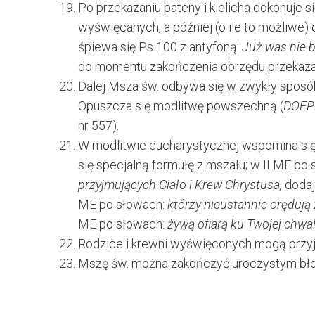
Po przekazaniu pateny i kielicha dokonuje 
wyświęcanych, a później (o ile to możliw
śpiewa się Ps 100 z antyfoną:
Już was nie 
do momentu zakończenia obrzędu przekazan
Dalej Msza św. odbywa się w zwykły sposób 
Opuszcza się modlitwę powszechną (
DOEP
nr 557).
W modlitwie eucharystycznej wspomina si
się specjalną formułę z mszału; w II ME po
przyjmujących Ciało i Krew Chrystusa,
dodaj
ME po słowach:
którzy nieustannie orędują 
ME po słowach:
żywą ofiarą ku Twojej chwa
Rodzice i krewni wyświęconych mogą przyj
Mszę św. można zakończyć uroczystym b