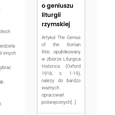
o geniuszu
ź
liturgii
rzymskiej
tkich
Artykuł The Genius
of the Roman
iedziela
Rite, opublikowany
 W innych
w zbiorze Liturgica
Historica (Oxford
wybrać
1918, s. 1-19),
należy do bardzo
ub
ważnych
opracowań
poświęconych[…]
,