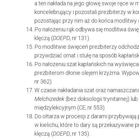
a ten nakłada na jego głowę swoje ręce w m
koncelebrujący i pozostali prezbiterzy w k
pozostając przy nim aż do końca modlitwy 
Po nałożeniu rąk odbywa się modlitwa świę
klęczą (
DOEPD
, nr 131).
Po modlitwie święceń prezbiterzy odchod
przywdziać ornat i stułę na sposób kapłański
Po nałożeniu szat kapłańskich na wyświęca
prezbiterom dłonie olejem krzyżma. Wypow
nr 362).
W czasie nakładania szat oraz namaszczani
Melchizedek
(bez doksologii trynitarnej) l
międzylekcyjnym (
CE
, nr 553).
Do ołtarza w procesji z darami przybywają
w kielichu, które to dary są przekazywane 
klęczą (
DOEPD
, nr 135).