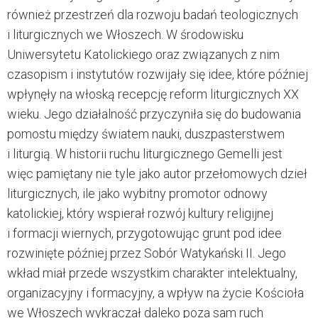
również przestrzeń dla rozwoju badań teologicznych
i liturgicznych we Włoszech. W środowisku
Uniwersytetu Katolickiego oraz związanych z nim
czasopism i instytutów rozwijały się idee, które później
wpłynęły na włoską recepcję reform liturgicznych XX
wieku. Jego działalność przyczyniła się do budowania
pomostu między światem nauki, duszpasterstwem
i liturgią. W historii ruchu liturgicznego Gemelli jest
więc pamiętany nie tyle jako autor przełomowych dzieł
liturgicznych, ile jako wybitny promotor odnowy
katolickiej, który wspierał rozwój kultury religijnej
i formacji wiernych, przygotowując grunt pod idee
rozwinięte później przez
Sobór Watykański II
. Jego
wkład miał przede wszystkim charakter intelektualny,
organizacyjny i formacyjny, a wpływ na życie Kościoła
we Włoszech wykraczał daleko poza sam ruch