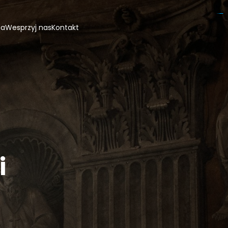
pendidikan farmasi
bandar togel
link togel
situs gacor
situs togel
toto togel
jacktoto
jacktoto
toto togel
jacktoto
jacktoto
toto togel
jacktoto
jacktoto
jacktoto
kawi898
kawi898
situs slot
jacktoto
kawi898
jacktoto
toto togel
jacktoto
situs toto
situs toto
situs toto
toto slot
toto slot
toto slot
situs toto
ja
Wesprzyj nas
Kontakt
i