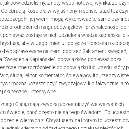
i, jak powiedzieliśmy, z noty wspólnotowej wynika, że czy
z Celebracją Kościoła w wyjaśnionym sensie, stąd też czy
że poszczególni jej wierni mogą wykonywać te same czynnoś
różnorodności ich rangi, obowiązków i przynależności do n
h
, ponieważ zostaje w nich udzielona władza kapłańska, pr
hrystusa, aby w Jego imieniu i potędze Kościoła rozpocz
gło być sprawowane na ziemi poprzez Sakrament święceń,
zwa ”Święcenia Kapłańskie”; obowiązków, ponieważ poza
szcze inne rozróżnienie od obowiązku lub urzędu, który pe
arz, sługa, lektor, komentator, śpiewający itp.; rzeczywist
znych można uczestniczyć zwyczajowo lub faktycznie, a r
j skuteczne i intensywne.
znego Ciała, mają zwyczaj uczestniczyć we wszystkich
ym świecie, choć często nie są tego świadomi. To uczest
dnoczenie wiernych z Chrystusem, na którym to uczestnict
ia jednak wiernych od faktycznego udziału w niektórych