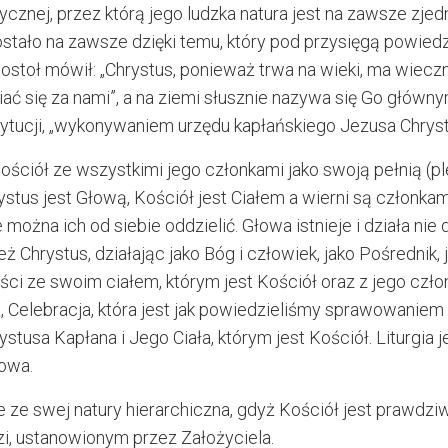
ycznej, przez którą jego ludzka natura jest na zawsze zje
zostało na zawsze dzięki temu, który pod przysięgą powiedz
postoł mówił: „Chrystus, ponieważ trwa na wieki, ma wiecz
ać się za nami”, a na ziemi słusznie nazywa się Go główn
stytucji, „wykonywaniem urzędu kapłańskiego Jezusa Chryst
ościół ze wszystkimi jego członkami jako swoją pełnią (p
ystus jest Głową, Kościół jest Ciałem a wierni są członkam
można ich od siebie oddzielić. Głowa istnieje i działa nie 
też Chrystus, działając jako Bóg i człowiek, jako Pośrednik, 
ości ze swoim ciałem, którym jest Kościół oraz z jego czło
ia, Celebracja, która jest jak powiedzieliśmy sprawowaniem
tusa Kapłana i Jego Ciała, którym jest Kościół. Liturgia j
owa.
kże ze swej natury hierarchiczna, gdyż Kościół jest prawdzi
i, ustanowionym przez Założyciela.