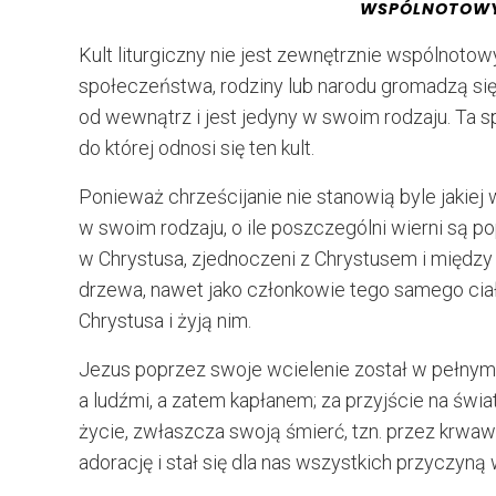
WSPÓLNOTOWY 
Kult liturgiczny nie jest zewnętrznie wspólnoto
społeczeństwa, rodziny lub narodu gromadzą się
od wewnątrz i jest jedyny w swoim rodzaju. Ta s
do której odnosi się ten kult.
Ponieważ chrześcijanie nie stanowią byle jakiej 
w swoim rodzaju, o ile poszczególni wierni są 
w Chrystusa, zjednoczeni z Chrystusem i między s
drzewa, nawet jako członkowie tego samego cia
Chrystusa i żyją nim.
Jezus poprzez swoje wcielenie został w pełny
a ludźmi, a zatem kapłanem; za przyjście na świat
życie, zwłaszcza swoją śmierć, tzn. przez krwaw
adorację i stał się dla nas wszystkich przyczyn