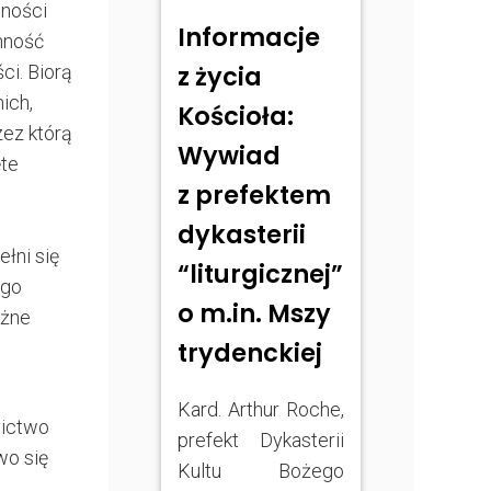
nności
Informacje
nność
z życia
ci. Biorą
ich,
Kościoła:
zez którą
Wywiad
ęte
z prefektem
dykasterii
łni się
“liturgicznej”
ego
o m.in. Mszy
óżne
trydenckiej
Kard. Arthur Roche,
nictwo
prefekt Dykasterii
wo się
Kultu Bożego