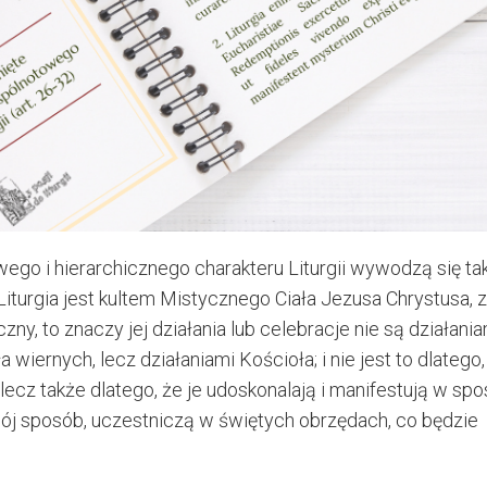
o i hierarchicznego charakteru Liturgii wywodzą się ta
 Liturgia jest kultem Mistycznego Ciała Jezusa Chrystusa, 
ny, to znaczy jej działania lub celebracje nie są działania
 wiernych, lecz działaniami Kościoła; i nie jest to dlatego,
ecz także dlatego, że je udoskonalają i manifestują w sp
wój sposób, uczestniczą w świętych obrzędach, co będzie