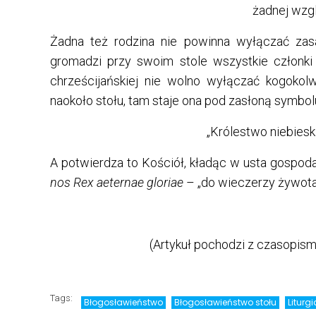
żadnej wzgl
Żadna też rodzina nie powinna wyłączać zasa
gromadzi przy swoim stole wszystkie członki K
chrześcijańskiej nie wolno wyłączać kogokol
naokoło stołu, tam staje ona pod zasłoną symbol
„Królestwo niebies
A potwierdza to Kościół, kładąc w usta gospod
nos Rex aeternae gloriae
– „do wieczerzy żywota
(Artykuł pochodzi z czasopisma 
Tags:
Błogosławieństwo
Błogosławieństwo stołu
Liturgi