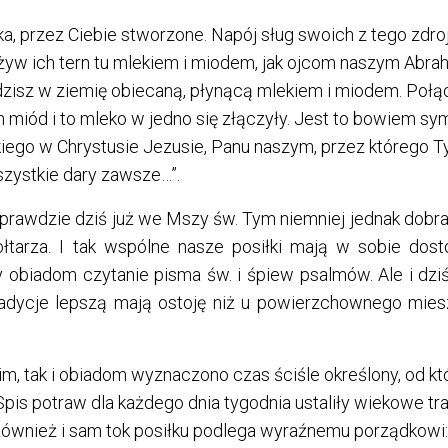
ka, przez Ciebie stworzone. Napój sług swoich z tego zdr
żyw ich tern tu mlekiem i miodem, jak ojcom naszym Abra
dzisz w ziemię obiecaną, płynącą mlekiem i miodem. Połą
n miód i to mleko w jedno się złączyły. Jest to bowiem s
iego w Chrystusie Jezusie, Panu naszym, przez którego Ty
szystkie dary zawsze…”.
prawdzie dziś już we Mszy św. Tym niemniej jednak dobr
łtarza. I tak wspólne nasze posiłki mają w sobie dos
y obiadom czytanie pisma św. i śpiew psalmów. Ale i dzi
e tradycje lepszą mają ostoję niż u powierzchownego mies
skim, tak i obiadom wyznaczono czas ściśle określony, od kt
pis potraw dla każdego dnia tygodnia ustaliły wiekowe tra
 Również i sam tok posiłku podlega wyraźnemu porządkowi