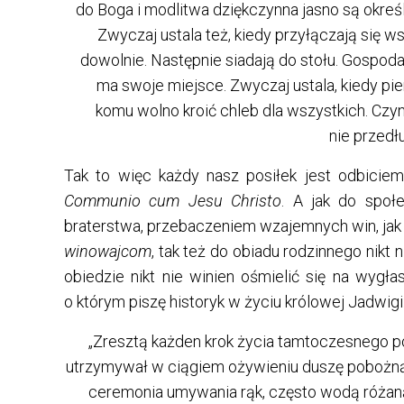
do Boga i modlitwa dziękczynna jasno są okreś
Zwyczaj ustala też, kiedy przyłączają się 
dowolnie. Następnie siadają do stołu. Gospo
ma swoje miejsce. Zwyczaj ustala, kiedy pier
komu wolno kroić chleb dla wszystkich. Czynno
nie przedł
Tak to więc każdy nasz posiłek jest odbiciem
Communio cum Jesu Christo
. A jak do społ
braterstwa, przebaczeniem wzajemnych win, ja
winowajcom
, tak też do obiadu rodzinnego nikt
obiedzie nikt nie winien ośmielić się na wygła
o którym piszę historyk w życiu królowej Jadwigi
„Zresztą każden krok życia tamtoczesnego 
utrzymywał w ciągiem ożywieniu duszę pobożną…
ceremonia umywania rąk, często wodą różaną