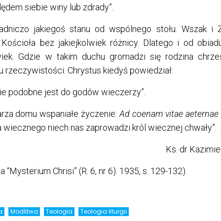
ędem siebie winy lub zdrady”.
dniczo jakiegoś stanu od wspólnego stołu. Wszak i Z
ościoła bez jakiejkolwiek różnicy. Dlatego i od obiad
wiek. Gdzie w takim duchu gromadzi się rodzina chrze
u rzeczywistości. Chrystus kiedyś powiedział:
kie podobne jest do godów wieczerzy”.
arza domu wspaniałe życzenie:
Ad coenam vitae aeternae
 wiecznego niech nas zaprowadzi król wiecznej chwały”.
Ks. dr Kazimie
“Mysterium Chrisi” (R. 6, nr 6). 1935, s. 129-132)
a
Modlitwa
Teologia
Teologia liturgii