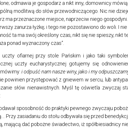
lone; odmawia je gospodarz a nikt inny, domownicy mówią 
wspólną modlitwą do słów przewodniczącego. Nic nie dziej
darz ma przeznaczone miejsce, naprzeciw niego gospodyni
wszy zanurza łyżkę; i tego nie pozostawiono do woli. I nie
ść ta ma swój określony czas, nikt się nie spieszy, nikt te
uża ponad wyznaczony czas”.
 uczty ofiarnej przy stole Pańskim i jako taki symbol
ecznej uczty eucharystycznej gotujemy się odnowieni
k mówimy:
i odpuść nam nasze winy, jako
i my odpuszczam
 nie powinien przystępować z gniewem w sercu, lub antypati
szanie słów nienawistnych. Myśl tę oświetla zwyczaj sta
:
podawał sposobność do praktyki pewnego zwyczaju poboż
 Przy zasiadaniu do stołu odbywała się przed benedykcją
, mającą dać pobożne świadectwo, iż spółbiesiadnicy nie