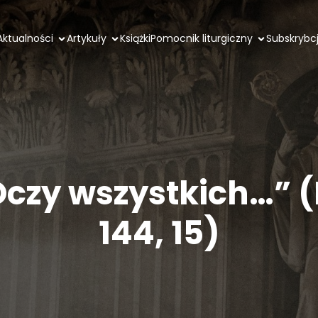
Aktualności
Artykuły
Książki
Pomocnik liturgiczny
Subskrybc
Oczy wszystkich…” (
144, 15)