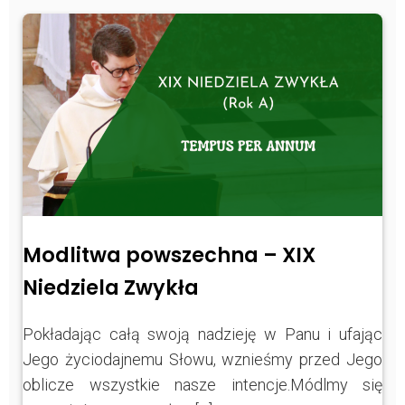
Modlitwa powszechna – XIX
Niedziela Zwykła
Pokładając całą swoją nadzieję w Panu i ufając
Jego życiodajnemu Słowu, wznieśmy przed Jego
oblicze wszystkie nasze intencje.Módlmy się