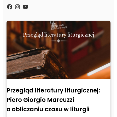
https://www.facebook.com/Zpasjidol
Instagram
YouTube
Przegląd literatury liturgicznej:
Piero Giorgio Marcuzzi
o obliczaniu czasu w liturgii