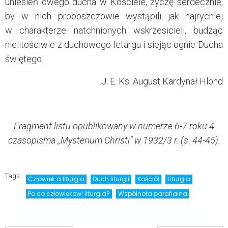
uniesień owego ducha w Kościele, życzę serdecznie,
by w nich proboszczowie wystąpili jak najrychlej
w charakterze natchnionych wskrzesicieli, budząc
nielitościwie z duchowego letargu i siejąc ognie Ducha
świętego.
J. E. Ks. August Kardynał Hlond
Fragment listu opublikowany w numerze 6-7 roku 4
czasopisma ,,Mysterium Christi” w 1932/3 r. (s. 44-45).
Tags:
Człowiek a liturgia
Duch liturgii
Kościół
Liturgia
Po co człowiekowi liturgia?
Wspólnota parafialna