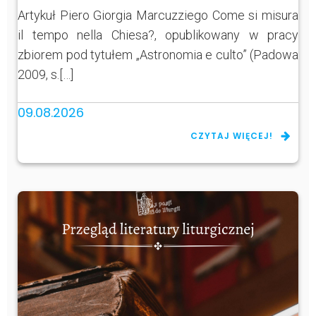
Artykuł Piero Giorgia Marcuzziego Come si misura
il tempo nella Chiesa?, opublikowany w pracy
zbiorem pod tytułem „Astronomia e culto” (Padowa
2009, s.[…]
09.08.2026
CZYTAJ WIĘCEJ!