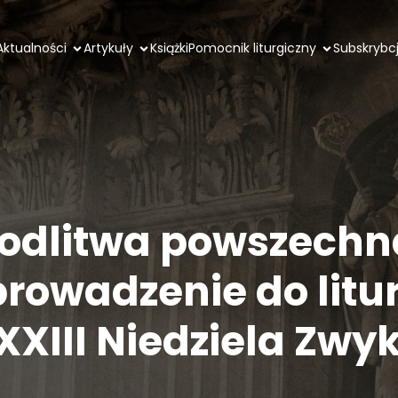
Aktualności
Artykuły
Książki
Pomocnik liturgiczny
Subskrybc
odlitwa powszechna
rowadzenie do litur
XXIII Niedziela Zwy