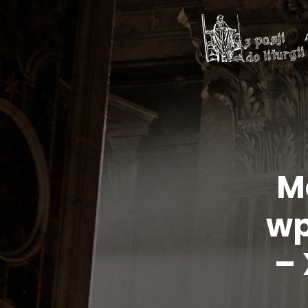
M
wp
– 