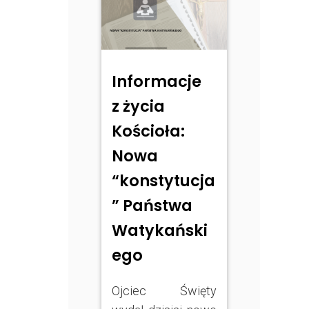
Informacje
z życia
Kościoła:
Nowa
“konstytucja
” Państwa
Watykański
ego
Ojciec Święty