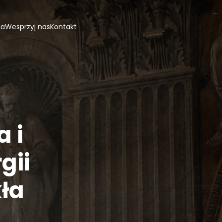
link slot gacor
situs toto togel
slot online
link togel
link slot
toto togel
jacktoto
jacktoto
jacktoto
toto togel
toto togel
jacktoto
situs slot
slot resmi
jacktoto
jacktoto
kawi898
jacktoto
jacktoto
jacktoto
jacktoto
toto togel
jacktoto
situs toto
situs toto
situs toto
togel
togel
ja
Wesprzyj nas
Kontakt
 i
gii
kła