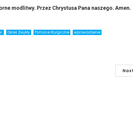
korne modlitwy. Przez Chrystusa Pana naszego. Amen.
w.
Okres Zwykły
Pomoce liturgiczne
wprowadzenie
Nas