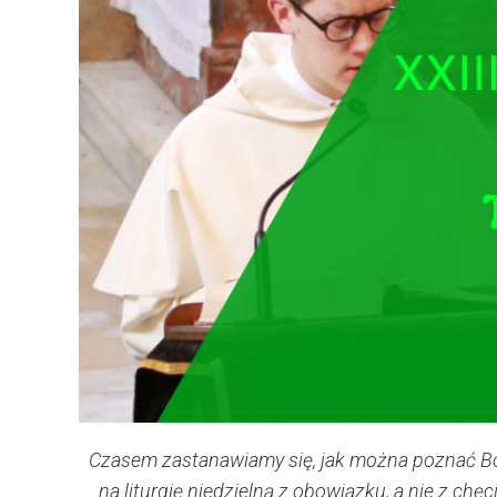
Czasem zastanawiamy się, jak można poznać Boga
na liturgię niedzielną z obowiązku, a nie z ch