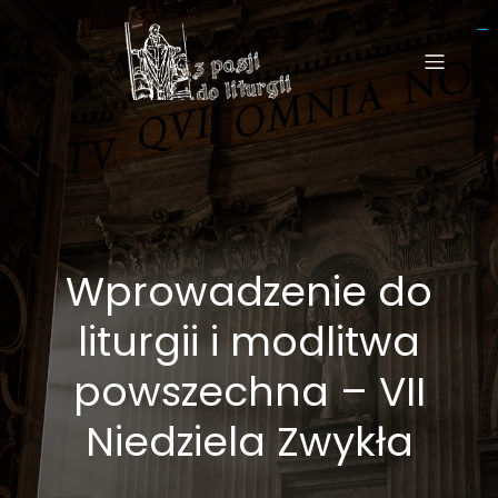
link slot gacor
bandar togel
link toto togel
situs slot resmi
slot gacor 4d
link macau
slot online
slot gacor
link togel
link togel
link togel
situs togel
toto togel
jacktoto
jacktoto
jacktoto
jacktoto
link slot
situs slot
toto togel
toto togel
link slot
toto togel
jacktoto
jacktoto
situs slot
link slot
situs slot
link slot
jacktoto
jacktoto
jacktoto
jacktoto
jacktoto
jacktoto
situs slot
situs toto
situs toto
situs toto
situs toto
toto slot
toto slot
situs toto
situs toto
situs toto
situs toto
rtp slot
Wprowadzenie do
liturgii i modlitwa
powszechna – VII
Niedziela Zwykła