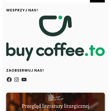
WESPRZYJ NAS!
ZAOBSERWUJ NAS!
https://www.facebook.com/Zpasjidol
Instagram
YouTube