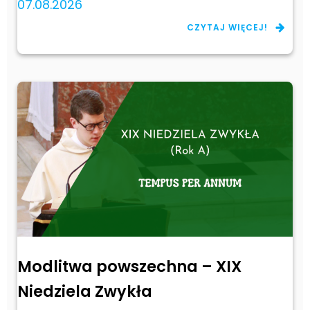
07.08.2026
CZYTAJ WIĘCEJ!
Modlitwa powszechna – XIX
Niedziela Zwykła