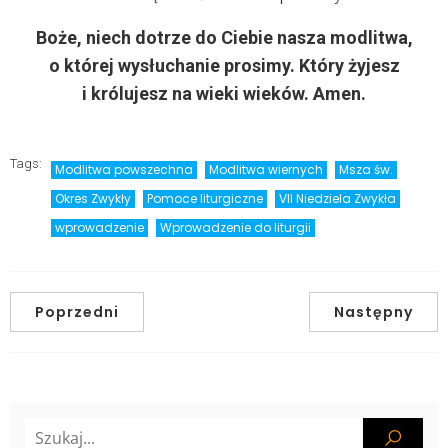
Boże, niech dotrze do Ciebie nasza modlitwa,
o której wysłuchanie prosimy. Który żyjesz
i królujesz na wieki wieków. Amen.
Tags:
Modlitwa powszechna
Modlitwa wiernych
Msza św.
Okres Zwykły
Pomoce liturgiczne
VII Niedziela Zwykła
wprowadzenie
Wprowadzenie do liturgii
Poprzedni
Następny