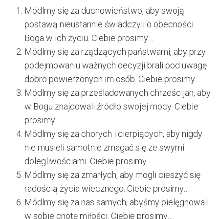
Módlmy się za duchowieństwo, aby swoją
postawą nieustannie świadczyli o obecności
Boga w ich życiu. Ciebie prosimy…
Módlmy się za rządzących państwami, aby przy
podejmowaniu ważnych decyzji brali pod uwagę
dobro powierzonych im osób. Ciebie prosimy…
Módlmy się za prześladowanych chrześcijan, aby
w Bogu znajdowali źródło swojej mocy. Ciebie
prosimy…
Módlmy się za chorych i cierpiących, aby nigdy
nie musieli samotnie zmagać się ze swymi
dolegliwościami. Ciebie prosimy…
Módlmy się za zmarłych, aby mogli cieszyć się
radością życia wiecznego. Ciebie prosimy…
Módlmy się za nas samych, abyśmy pielęgnowali
w sobie cnotę miłości. Ciebie prosimy….