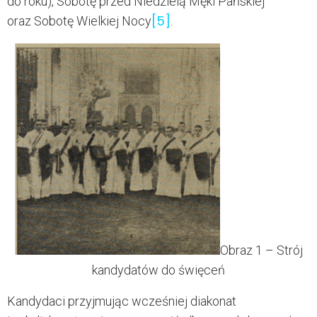
do roku), Sobotę przed Niedzielą Męki Pańskiej
[5]
oraz Sobotę Wielkiej Nocy
.
Obraz 1 – Strój
kandydatów do święceń
Kandydaci przyjmując wcześniej diakonat