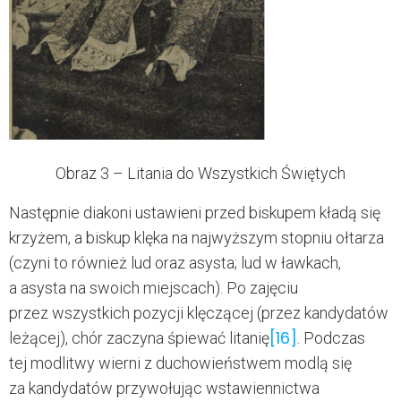
Obraz 3 – Litania do Wszystkich Świętych
Następnie diakoni ustawieni przed biskupem kładą się
krzyżem, a biskup klęka na najwyższym stopniu ołtarza
(czyni to również lud oraz asysta; lud w ławkach,
a asysta na swoich miejscach). Po zajęciu
przez wszystkich pozycji klęczącej (przez kandydatów
[16]
leżącej), chór zaczyna śpiewać litanię
. Podczas
tej modlitwy wierni z duchowieństwem modlą się
za kandydatów przywołując wstawiennictwa