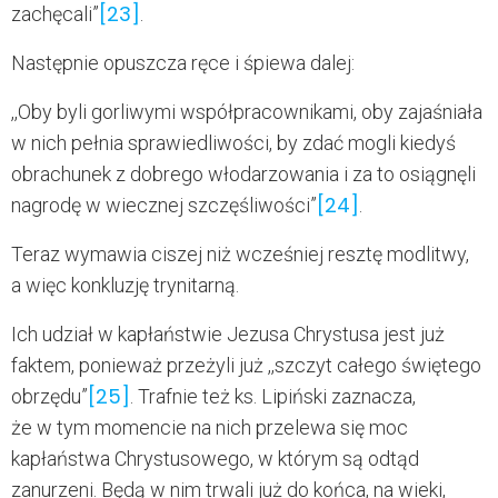
[23]
zachęcali”
.
Następnie opuszcza ręce i śpiewa dalej:
,,Oby byli gorliwymi współpracownikami, oby zajaśniała
w nich pełnia sprawiedliwości, by zdać mogli kiedyś
obrachunek z dobrego włodarzowania i za to osiągnęli
[24]
nagrodę w wiecznej szczęśliwości”
.
Teraz wymawia ciszej niż wcześniej resztę modlitwy,
a więc konkluzję trynitarną.
Ich udział w kapłaństwie Jezusa Chrystusa jest już
faktem, ponieważ przeżyli już ,,szczyt całego świętego
[25]
obrzędu”
. Trafnie też ks. Lipiński zaznacza,
że w tym momencie na nich przelewa się moc
kapłaństwa Chrystusowego, w którym są odtąd
zanurzeni. Będą w nim trwali już do końca, na wieki,