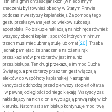
istnienia gmin chrześcijańskich (w nieco innym
znaczeniu był również obecny w Starym Prawie
podczas inwestytury kapłańskiej). Za pomocą tego
gestu przekazywana jest od wieków sukcesja
apostolska. Po biskupie nakładają na nich ręce również
wszyscy obecni kapłani, spośród których minimum
[20]
trzech musi mieć ubraną stułę lub ornat
. Trzeba
jednak pamiętać, że znaczenie nałożenia rąk
przez kapłanów prezbiterów jest inne, niż
przez biskupa. Ten drugi przekazuje im moc Ducha
Świętego, a prezbiterzy przez ten gest włączają
elektów do wspólnoty kapłańskiej. Następnie
kandydaci odchodzą przed pierwszy stopień ołtarza
i w pewnej odległości od niego klękają. Wszyscy zaś
nakładający na nich dłonie wyciągają prawą rękę w ich
kierunku. Natomiast sam biskup kontynuuje modlitwę,