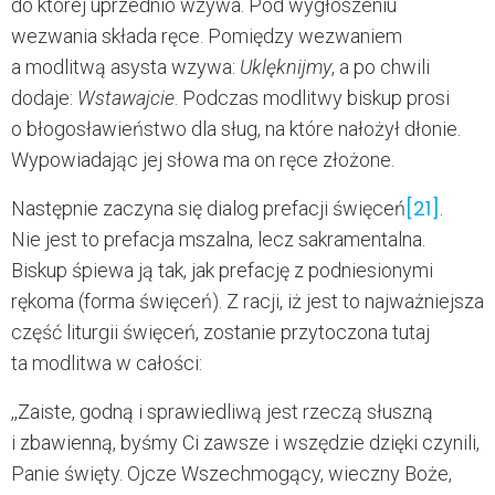
do której uprzednio wzywa. Pod wygłoszeniu
wezwania składa ręce. Pomiędzy wezwaniem
a modlitwą asysta wzywa:
Uklęknijmy
, a po chwili
dodaje:
Wstawajcie
. Podczas modlitwy biskup prosi
o błogosławieństwo dla sług, na które nałożył dłonie.
Wypowiadając jej słowa ma on ręce złożone.
[21]
Następnie zaczyna się dialog prefacji święceń
.
Nie jest to prefacja mszalna, lecz sakramentalna.
Biskup śpiewa ją tak, jak prefację z podniesionymi
rękoma (forma święceń). Z racji, iż jest to najważniejsza
część liturgii święceń, zostanie przytoczona tutaj
ta modlitwa w całości:
,,Zaiste, godną i sprawiedliwą jest rzeczą słuszną
i zbawienną, byśmy Ci zawsze i wszędzie dzięki czynili,
Panie święty. Ojcze Wszechmogący, wieczny Boże,