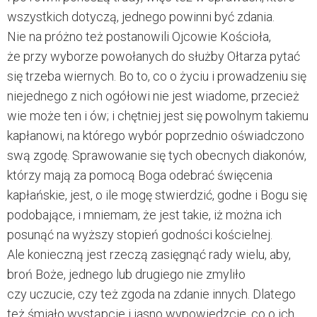
wszystkich dotyczą, jednego powinni być zdania.
Nie na próżno też postanowili Ojcowie Kościoła,
że przy wyborze powołanych do służby Ołtarza pytać
się trzeba wiernych. Bo to, co o życiu i prowadzeniu się
niejednego z nich ogółowi nie jest wiadome, przecież
wie może ten i ów; i chętniej jest się powolnym takiemu
kapłanowi, na którego wybór poprzednio oświadczono
swą zgodę. Sprawowanie się tych obecnych diakonów,
którzy mają za pomocą Boga odebrać święcenia
kapłańskie, jest, o ile mogę stwierdzić, godne i Bogu się
podobające, i mniemam, że jest takie, iż można ich
posunąć na wyższy stopień godności kościelnej.
Ale konieczną jest rzeczą zasięgnąć rady wielu, aby,
broń Boże, jednego lub drugiego nie zmyliło
czy uczucie, czy też zgoda na zdanie innych. Dlatego
też śmiało wystąpcie i jasno wypowiedzcie, co o ich