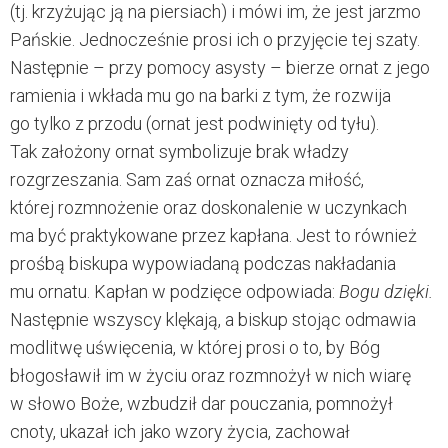
(tj. krzyżując ją na piersiach) i mówi im, że jest jarzmo
Pańskie. Jednocześnie prosi ich o przyjęcie tej szaty.
Następnie – przy pomocy asysty – bierze ornat z jego
ramienia i wkłada mu go na barki z tym, że rozwija
go tylko z przodu (ornat jest podwinięty od tyłu).
Tak założony ornat symbolizuje brak władzy
rozgrzeszania. Sam zaś ornat oznacza miłość,
której rozmnożenie oraz doskonalenie w uczynkach
ma być praktykowane przez kapłana. Jest to również
prośbą biskupa wypowiadaną podczas nakładania
mu ornatu. Kapłan w podzięce odpowiada:
Bogu dzięki.
Następnie wszyscy klękają, a biskup stojąc odmawia
modlitwę uświęcenia, w której prosi o to, by Bóg
błogosławił im w życiu oraz rozmnożył w nich wiarę
w słowo Boże, wzbudził dar pouczania, pomnożył
cnoty, ukazał ich jako wzory życia, zachował