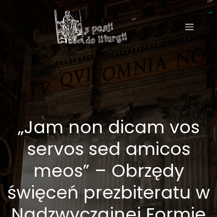
situs togel resmi
situs toto togel
slot gacor
slot gacor
link togel
situs gacor
situs togel
slot gacor
toto togel
link slot
jacktoto
toto togel
jacktoto
jacktoto
situs slot
jacktoto
jacktoto
situs slot
toto togel
jacktoto
toto togel
situs slot
slot resmi
toto togel
jacktoto
jacktoto
slot resmi
toto slot
situs toto
link toto
„Jam non dicam vos
servos sed amicos
meos” – Obrzędy
święceń prezbiteratu w
Nadzwyczajnej Formie