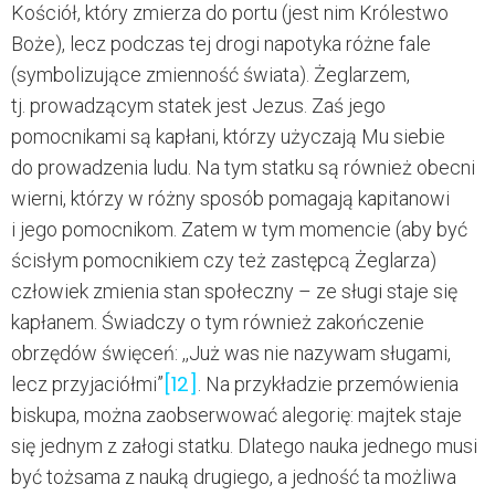
Kościół, który zmierza do portu (jest nim Królestwo
Boże), lecz podczas tej drogi napotyka różne fale
(symbolizujące zmienność świata). Żeglarzem,
tj. prowadzącym statek jest Jezus. Zaś jego
pomocnikami są kapłani, którzy użyczają Mu siebie
do prowadzenia ludu. Na tym statku są również obecni
wierni, którzy w różny sposób pomagają kapitanowi
i jego pomocnikom. Zatem w tym momencie (aby być
ścisłym pomocnikiem czy też zastępcą Żeglarza)
człowiek zmienia stan społeczny – ze sługi staje się
kapłanem. Świadczy o tym również zakończenie
obrzędów święceń: ,,Już was nie nazywam sługami,
[12]
lecz przyjaciółmi”
. Na przykładzie przemówienia
biskupa, można zaobserwować alegorię: majtek staje
się jednym z załogi statku. Dlatego nauka jednego musi
być tożsama z nauką drugiego, a jedność ta możliwa