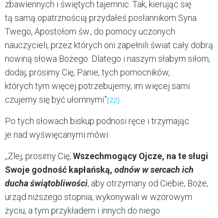
zbawiennych i świętych tajemnic. Tak, kierując się
tą samą opatrznością przydałeś posłannikom Syna
Twego, Apostołom św., do pomocy uczonych
nauczycieli, przez których oni zapełnili świat cały dobrą
nowiną słowa Bożego. Dlatego i naszym słabym siłom,
dodaj, prosimy Cię, Panie, tych pomocników,
których tym więcej potrzebujemy, im więcej sami
czujemy się być ułomnymi”
.
[22]
Po tych słowach biskup podnosi ręce i trzymając
je nad wyświęcanymi mówi:
,,Zlej, prosimy Cię,
Wszechmogący Ojcze, na te sługi
Swoje godność kapłańską,
odnów w sercach ich
ducha świątobliwości
, aby otrzymany od Ciebie, Boże,
urząd niższego stopnia, wykonywali w wzorowym
życiu, a tym przykładem i innych do niego