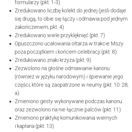
formularzy (pkt. 1-3).
Zredukowano liczbę kolekt do jednej (jeśli dodaje
się drugą, to obie się łączy i odmawia pod jednym
zakończeniem; pkt. 4).
Zredukowano wiele przyklęknięć (pkt. 7).
Opuszczono ucałowania ołtarza w trakcie Mszy
poza początkiem i końcem celebracji (pkt. 8).
Zredukowano znaki krzyża (pkt. 9).
Zezwolono na głośne odmawianie kanonu
(również w języku narodowym) i śpiewanie jego
części, które są zaopatrzone w neumy (pkt. 10. 28,
a).
Zmieniono gesty wykonywane podczas kanonu
oraz zezwolono na nie łącznie palców (pkt. 11).
Zmieniono praktykę komunikowania wiernych
i kapłana (pkt. 13).