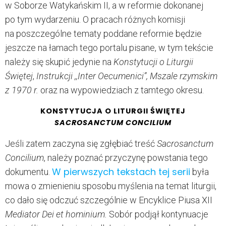
w Soborze Watykańskim II, a w reformie dokonanej
po tym wydarzeniu. O pracach różnych komisji
na poszczególne tematy poddane reformie będzie
jeszcze na łamach tego portalu pisane, w tym tekście
należy się skupić jedynie na
Konstytucji o Liturgii
Świętej
,
Instrukcji ,,Inter Oecumenici”, Mszale rzymskim
z 1970 r.
oraz na wypowiedziach z tamtego okresu.
KONSTYTUCJA O LITURGII ŚWIĘTEJ
SACROSANCTUM CONCILIUM
Jeśli zatem zaczyna się zgłębiać treść
Sacrosanctum
Concilium
, należy poznać przyczynę powstania tego
W pierwszych tekstach tej serii
dokumentu.
była
mowa o zmienieniu sposobu myślenia na temat liturgii,
co dało się odczuć szczególnie w Encyklice Piusa XII
Mediator Dei et hominium.
Sobór podjął kontynuacje