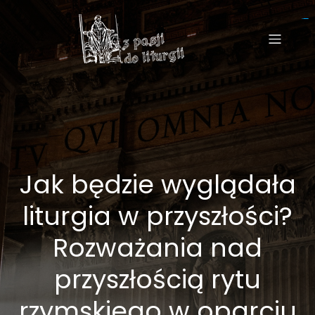
bandar togel
bandar togel
link togel
togel resmi
toto togel
jacktoto
jacktoto
jacktoto
toto togel
jacktoto
situs resmi
toto togel
jacktoto
jacktoto
kawi898
situs slot
situs slot
link slot
jacktoto
jacktoto
jacktoto
slot resmi
toto togel
situs toto
situs toto
situs toto
toto slot
situs toto
toto slot
situs toto
toto slot
situs toto
toto slot
situs toto
Jak będzie wyglądała
liturgia w przyszłości?
Rozważania nad
przyszłością rytu
rzymskiego w oparciu