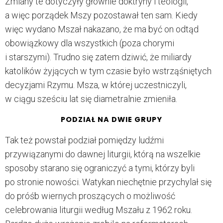
Zmiany te dotyczyły głównie doktryny i teologii,
a więc porządek Mszy pozostawał ten sam. Kiedy
więc wydano Mszał nakazano, że ma być on odtąd
obowiązkowy dla wszystkich (poza chorymi
i starszymi). Trudno się zatem dziwić, że miliardy
katolików żyjących w tym czasie było wstrząśniętych
decyzjami Rzymu. Msza, w której uczestniczyli,
w ciągu sześciu lat się diametralnie zmieniła.
PODZIAŁ NA DWIE GRUPY
Tak też powstał podział pomiędzy ludźmi
przywiązanymi do dawnej liturgii, którą na wszelkie
sposoby starano się ograniczyć a tymi, którzy byli
po stronie nowości. Watykan niechętnie przychylał się
do próśb wiernych proszących o możliwość
celebrowania liturgii według Mszału z 1962 roku.