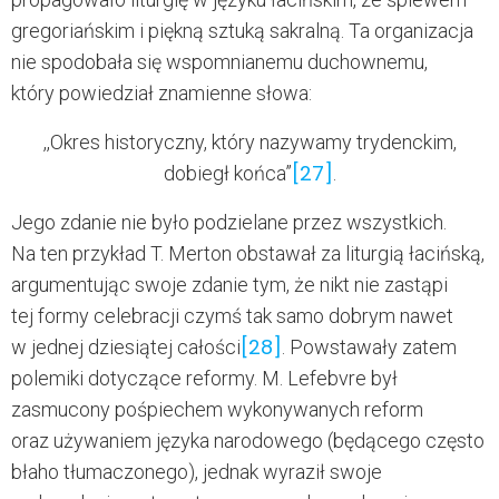
gregoriańskim i piękną sztuką sakralną. Ta organizacja
nie spodobała się wspomnianemu duchownemu,
który powiedział znamienne słowa:
,,Okres historyczny, który nazywamy trydenckim,
[27]
dobiegł końca”
.
Jego zdanie nie było podzielane przez wszystkich.
Na ten przykład T. Merton obstawał za liturgią łacińską,
argumentując swoje zdanie tym, że nikt nie zastąpi
tej formy celebracji czymś tak samo dobrym nawet
[28]
w jednej dziesiątej całości
. Powstawały zatem
polemiki dotyczące reformy. M. Lefebvre był
zasmucony pośpiechem wykonywanych reform
oraz używaniem języka narodowego (będącego często
błaho tłumaczonego), jednak wyraził swoje