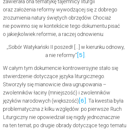
zawierała ona tematykę tajemnicy liturgii
oraz założenia reformy wywodzącej się z dobrego
zrozumienia natury świętych obrzędów. Chociaż
nie powinno się w kontekście tego dokumentu pisać
o jakiejkolwiek reformie, a raczej odnowieniu:
,,Sobór Watykański II poszedł […] w kierunku odnowy,
[5]
a nie reformy”
.
W całym tym dokumencie kontrowersyjne stało się
stwierdzenie dotyczące języka liturgicznego.
Stworzyły się mianowicie dwa ugrupowania –
zwolenników łaciny (mniejszość) i zwolenników
[6]
języków narodowych (większość)
. Ta kwestia była
problematyczna z kilku względów: po pierwsze Ruch
Liturgiczny nie opowiedział się nigdy jednoznacznie
na ten temat; po drugie obrady dotyczące tego tematu