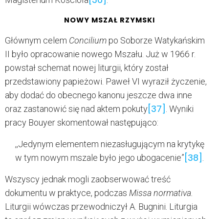
NOWY MSZAŁ RZYMSKI
Głównym celem
Concilium
po Soborze Watykańskim
II było opracowanie nowego Mszału. Już w 1966 r.
powstał schemat nowej liturgii, który został
przedstawiony papieżowi. Paweł VI wyraził życzenie,
aby dodać do obecnego kanonu jeszcze dwa inne
[37]
oraz zastanowić się nad aktem pokuty
. Wyniki
pracy Bouyer skomentował następująco:
,,Jedynym elementem niezasługującym na krytykę
[38]
w tym nowym mszale było jego ubogacenie”
.
Wszyscy jednak mogli zaobserwować treść
dokumentu w praktyce, podczas
Missa normativa.
Liturgii wówczas przewodniczył A. Bugnini. Liturgia