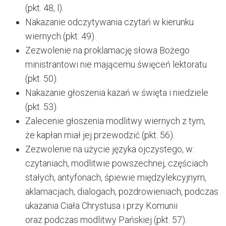
(pkt. 48, l).
Nakazanie odczytywania czytań w kierunku
wiernych (pkt. 49).
Zezwolenie na proklamację słowa Bożego
ministrantowi nie mającemu święceń lektoratu
(pkt. 50).
Nakazanie głoszenia kazań w święta i niedziele
(pkt. 53).
Zalecenie głoszenia modlitwy wiernych z tym,
że kapłan miał jej przewodzić (pkt. 56).
Zezwolenie na użycie języka ojczystego, w:
czytaniach, modlitwie powszechnej, częściach
stałych, antyfonach, śpiewie międzylekcyjnym,
aklamacjach, dialogach, pozdrowieniach, podczas
ukazania Ciała Chrystusa i przy Komunii
oraz podczas modlitwy Pańskiej (pkt. 57).