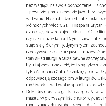
bez względu na swoje pochodzenie – z chwil
z pewnością musi uchodzić jako zbiór zwyc
w Rzymie. Na Zachodzie ryt gallikański rozw
Północnych Włoch, Galii, Hiszpanii, Brytan
czas częściowego ujednolicania różnic litur
rzymskim, aż w końcu Rzym usuwa gallikańs
staje się głównym i jedynym rytem Zachodu.
rzeczywiście zdaje się jawnie ukazywać p
Cały skład liturgii, a także pewne szczegół
by tutaj znowu zarzucić, że to są tylko sz
tylko Antiochia i Galia; że zniknęły one w R
odpowiadają szczegółom w liturgii św. Jakub
możliwości i w dowolny sposób rozprawić s
Dokładny opis rytu gallikańskiego z VI w. 
miasta. W pierwszym liście autor wykłada 
moralizujących i symbolicznych objaśnień. L