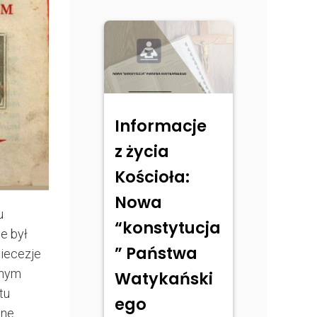
Informacje
z życia
Kościoła:
Nowa
u
“konstytucja
e był
” Państwa
iecezje
żnym
Watykański
tu
ego
nne