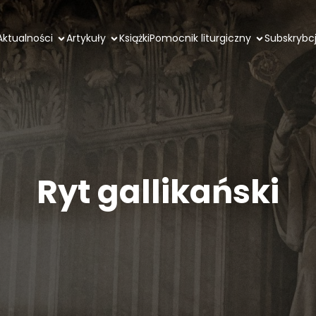
Aktualności
Artykuły
Książki
Pomocnik liturgiczny
Subskrybc
Ryt gallikański